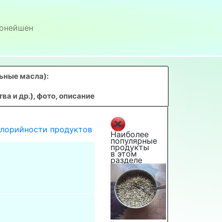
онейшен
ьные масла)
:
 и др.), фото, описание
алорийности продуктов
Наиболее
популярные
продукты
в этом
разделе