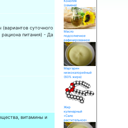
Конопля
(семена)
 (вариантов суточного
Масло
 рациона питания) - Да
подсолнечное
рафинированное
Маргарин
низкокалорийный
(60% жира)
Жир
кулинарный
«Сало
ещества, витамины и
растительное»