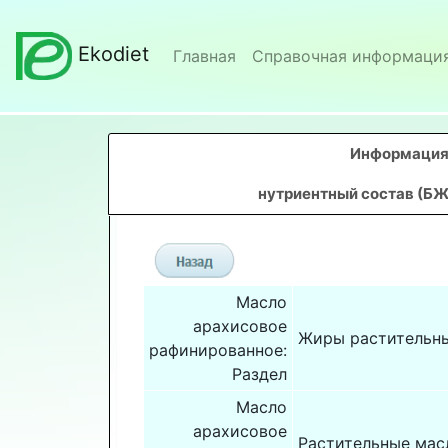
Ekodiet
Главная
Справочная информаци
Информация 
нутриентный состав (БЖ
Масло
арахисовое
Жиры растительн
рафинированное:
Раздел
Масло
арахисовое
Растительные мас