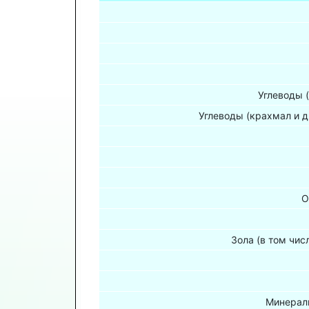
Углеводы 
Углеводы (крахмал и д
О
Зола (в том чис
Минераль