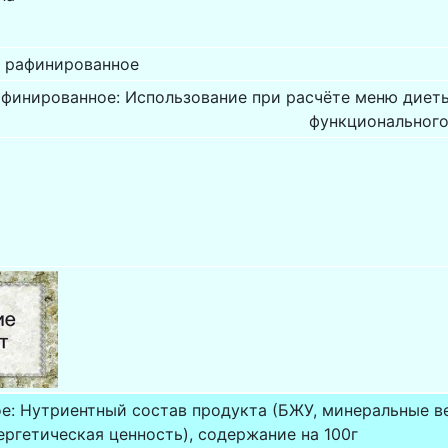
 рафинированное
финированное: Использование при расчёте меню диеты
функционального
е: Нутриентный состав продукта (БЖУ, минеральные в
ергетическая ценность), содержание на 100г