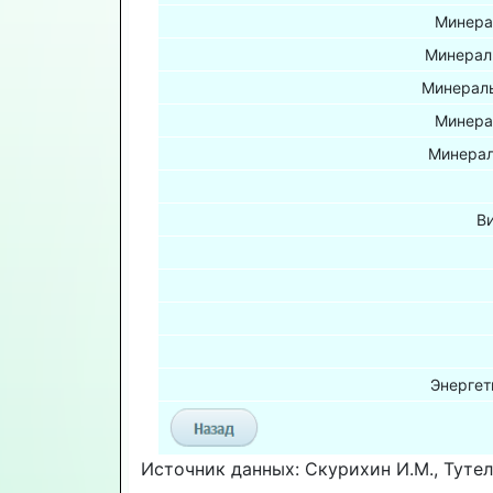
Минера
Минерал
Минераль
Минера
Минерал
В
Энергет
Источник данных: Скурихин И.М., Тутел