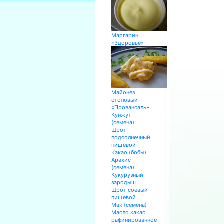
Маргарин
«Здоровье»
Майонез
столовый
«Провансаль»
Кунжут
(семена)
Шрот
подсолнечный
пищевой
Какао (бобы)
Арахис
(семена)
Кукурузный
зародыш
Шрот соевый
пищевой
Мак (семена)
Масло какао
рафинированное