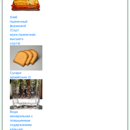
Хлеб
пшеничный
формовой
(Сорт
муки:пшеничная
высшего
сорта)
Сухари
армейские (I)
Вода
минеральная с
повышенным
содержанием
кальция