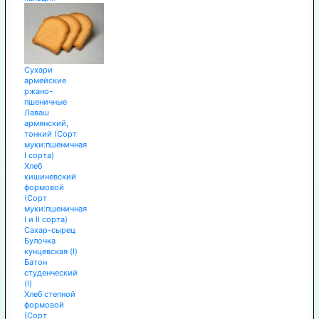
Сухари
армейские
ржано-
пшеничные
Лаваш
армянский,
тонкий (Сорт
муки:пшеничная
I сорта)
Хлеб
кишиневский
формовой
(Сорт
муки:пшеничная
I и II сорта)
Сахар-сырец
Булочка
кунцевская (I)
Батон
студенческий
(I)
Хлеб степной
формовой
(Сорт