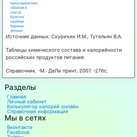
муки:пшеничная
обойная II
сорта)
Булочка
сдобная
Баранки
яичные
Источник данных: Скурихин И.М., Тутельян В.А.
Таблицы химического состава и калорийности
российских продуктов питания:
Справочник. -М.: ДеЛи принт, 2007. -276с.
Разделы
Главная
Личный кабинет
Калькулятор калорий онлайн
Справочная информация
Мы в сетях
Вконтакте
Facebook
Twitter