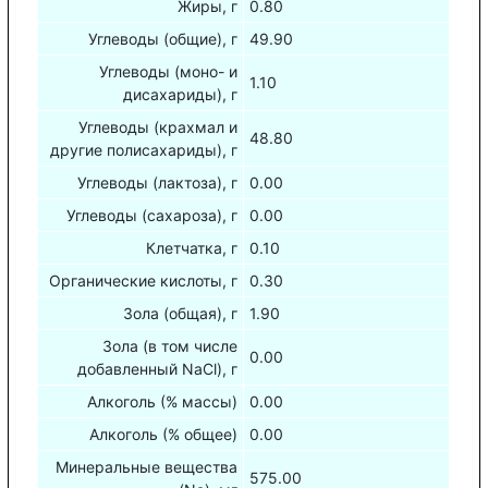
Жиры, г
0.80
Углеводы (общие), г
49.90
Углеводы (моно- и
1.10
дисахариды), г
Углеводы (крахмал и
48.80
другие полисахариды), г
Углеводы (лактоза), г
0.00
Углеводы (сахароза), г
0.00
Клетчатка, г
0.10
Органические кислоты, г
0.30
Зола (общая), г
1.90
Зола (в том числе
0.00
добавленный NaCl), г
Алкоголь (% массы)
0.00
Алкоголь (% общее)
0.00
Минеральные вещества
575.00