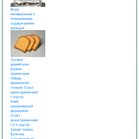
Вода
минеральная с
повышенным
содержанием
кальция
Сухари
армейские
ржано-
пшеничные
Лаваш
армянский,
тонкий (Сорт
муки:пшеничная
I сорта)
Хлеб
кишиневский
формовой
(Сорт
муки:пшеничная
I и II сорта)
Сахар-сырец
Булочка
кунцевская (I)