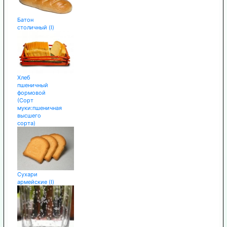
Батон
столичный (I)
Хлеб
пшеничный
формовой
(Сорт
муки:пшеничная
высшего
сорта)
Сухари
армейские (I)