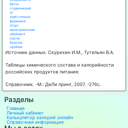
Батон
студенческий
(I)
Хлеб степной
формовой
(Сорт
муки:пшеничная
обойная II
сорта)
Булочка
сдобная
Источник данных: Скурихин И.М., Тутельян В.А.
Таблицы химического состава и калорийности
российских продуктов питания:
Справочник. -М.: ДеЛи принт, 2007. -276с.
Разделы
Главная
Личный кабинет
Калькулятор калорий онлайн
Справочная информация