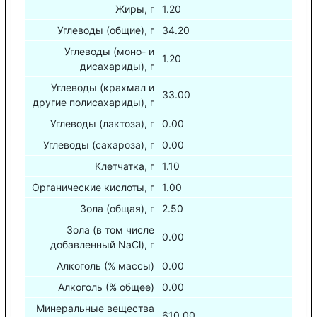
Жиры, г
1.20
Углеводы (общие), г
34.20
Углеводы (моно- и
1.20
дисахариды), г
Углеводы (крахмал и
33.00
другие полисахариды), г
Углеводы (лактоза), г
0.00
Углеводы (сахароза), г
0.00
Клетчатка, г
1.10
Органические кислоты, г
1.00
Зола (общая), г
2.50
Зола (в том числе
0.00
добавленный NaCl), г
Алкоголь (% массы)
0.00
Алкоголь (% общее)
0.00
Минеральные вещества
610.00