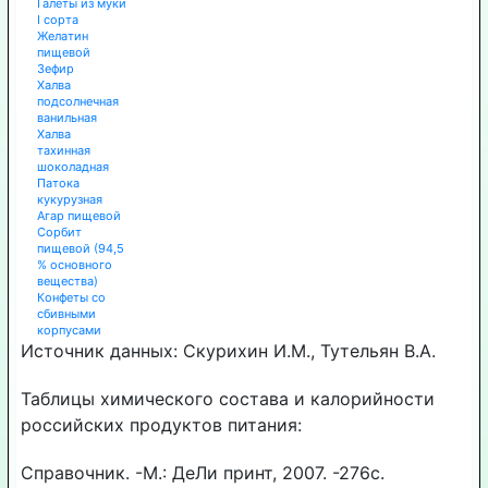
Галеты из муки
I сорта
Желатин
пищевой
Зефир
Халва
подсолнечная
ванильная
Халва
тахинная
шоколадная
Патока
кукурузная
Агар пищевой
Сорбит
пищевой (94,5
% основного
вещества)
Конфеты со
сбивными
корпусами
Источник данных: Скурихин И.М., Тутельян В.А.
Таблицы химического состава и калорийности
российских продуктов питания:
Справочник. -М.: ДеЛи принт, 2007. -276с.