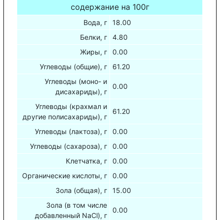
содержание на 100г
Вода, г
18.00
Белки, г
4.80
Жиры, г
0.00
Углеводы (общие), г
61.20
Углеводы (моно- и
0.00
дисахариды), г
Углеводы (крахмал и
61.20
другие полисахариды), г
Углеводы (лактоза), г
0.00
Углеводы (сахароза), г
0.00
Клетчатка, г
0.00
Органические кислоты, г
0.00
Зола (общая), г
15.00
Зола (в том числе
0.00
добавленный NaCl), г