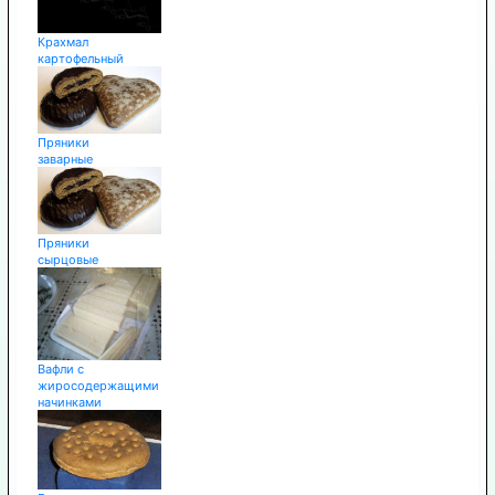
Крахмал
картофельный
Пряники
заварные
Пряники
сырцовые
Вафли с
жиросодержащими
начинками