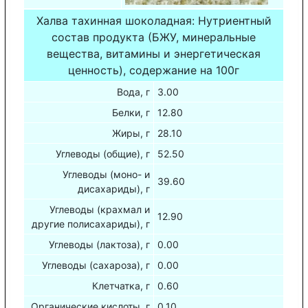
Халва тахинная шоколадная: Нутриентный
состав продукта (БЖУ, минеральные
вещества, витамины и энергетическая
ценность), содержание на 100г
Вода, г
3.00
Белки, г
12.80
Жиры, г
28.10
Углеводы (общие), г
52.50
Углеводы (моно- и
39.60
дисахариды), г
Углеводы (крахмал и
12.90
другие полисахариды), г
Углеводы (лактоза), г
0.00
Углеводы (сахароза), г
0.00
Клетчатка, г
0.60
Органические кислоты, г
0.10