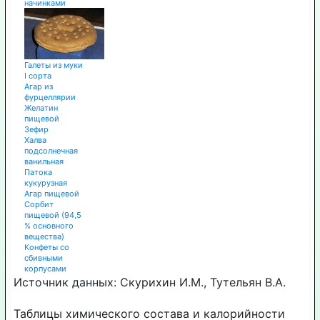
начинками
Галеты из муки
I сорта
Агар из
фурцеллярии
Желатин
пищевой
Зефир
Халва
подсолнечная
ванильная
Патока
кукурузная
Агар пищевой
Сорбит
пищевой (94,5
% основного
вещества)
Конфеты со
сбивными
корпусами
Источник данных: Скурихин И.М., Тутельян В.А.
Таблицы химического состава и калорийности