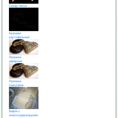
Сахар-песок
Крахмал
картофельный
Пряники
заварные
Пряники
сырцовые
Вафли с
жиросодержащими