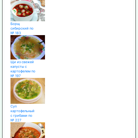
Борщ
сибирский по
№ 183
Щи из свежей
капусты с
картофелем по
№ 197
Суп
картофельный
с грибами по
№ 227