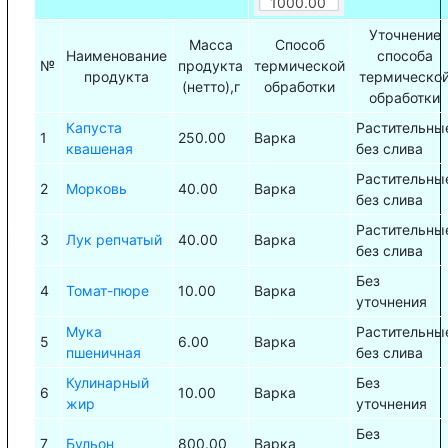
Уточнение
Масса
Способ
Наименование
способа
№
продукта
термической
продукта
термическо
(нетто),г
обработки
обработки
Капуста
Растительны
1
250.00
Варка
квашеная
без слива
Растительны
2
Морковь
40.00
Варка
без слива
Растительны
3
Лук репчатый
40.00
Варка
без слива
Без
4
Томат-пюре
10.00
Варка
уточнения
Мука
Растительны
5
6.00
Варка
пшеничная
без слива
Кулинарный
Без
6
10.00
Варка
жир
уточнения
Без
7
Бульон
800.00
Варка