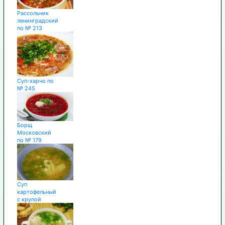
Рассольник
ленинградский
по № 213
Суп-харчо по
№ 245
Борщ
Московский
по № 179
Суп
картофельный
с крупой