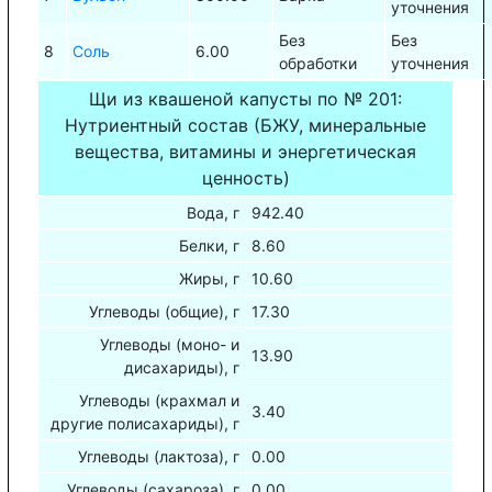
уточнения
Без
Без
8
Соль
6.00
обработки
уточнения
Щи из квашеной капусты по № 201:
Нутриентный состав (БЖУ, минеральные
вещества, витамины и энергетическая
ценность)
Вода, г
942.40
Белки, г
8.60
Жиры, г
10.60
Углеводы (общие), г
17.30
Углеводы (моно- и
13.90
дисахариды), г
Углеводы (крахмал и
3.40
другие полисахариды), г
Углеводы (лактоза), г
0.00
Углеводы (сахароза), г
0.00