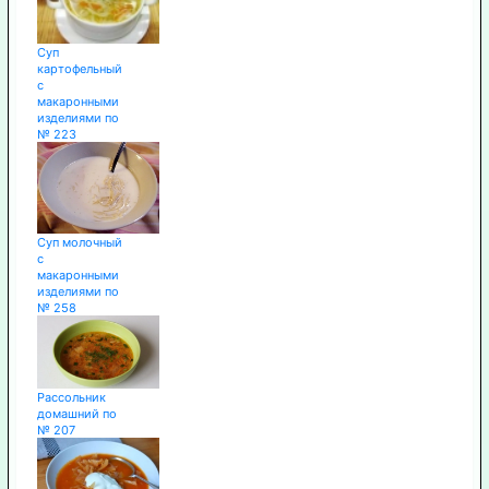
Суп
картофельный
с
макаронными
изделиями по
№ 223
Суп молочный
с
макаронными
изделиями по
№ 258
Рассольник
домашний по
№ 207