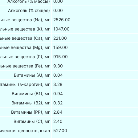
Алкоголь (% массы)
0.00
Алкоголь (% общее)
0.00
ные вещества (Na), мг
2526.00
льные вещества (К), мг
1047.00
ьные вещества (Са), мг
221.00
ные вещества (Mg), мг
159.00
льные вещества (Р), мг
915.00
ьные вещества (Fe), мг
9.30
Витамины (А), мг
0.04
итамины (в-каротин), мг
3.28
Витамины (В1), мг
0.94
Витамины (В2), мг
0.32
Витамины (РР), мг
2.84
Витамины (С), мг
2.40
ическая ценность, ккал
527.00