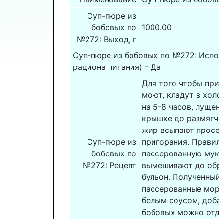
Суп-пюре из
бобовых по
1000.00
№272: Выход, г
Суп-пюре из бобовых по №272: Испо
рациона питания) - Да
Для того чтобы пр
моют, кладут в хол
на 5-8 часов, луще
крышке до размягч
жир всыпают просе
Суп-пюре из
пригорания. Прави
бобовых по
пассерованную муку
№272: Рецепт
вымешивают до обр
бульон. Полученный
пассерованные морк
белым соусом, доба
бобовых можно отд