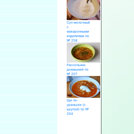
Суп молочный
с
макаронными
изделиями по
№ 258
Рассольник
домашний по
№ 207
Щи по-
уральски (с
крупой) по №
204