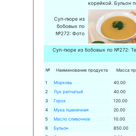
корейкой. Бульон п
Суп-пюре из
бобовых по
№272: Фото
Суп-пюре из бобовых по №272: Т
№
Наименование продукта
Масса пр
1
Морковь
40.00
2
Лук репчатый
40.00
3
Горох
120.00
4
Мука пшеничная
20.00
5
Масло сливочное
10.00
6
Бульон
850.00