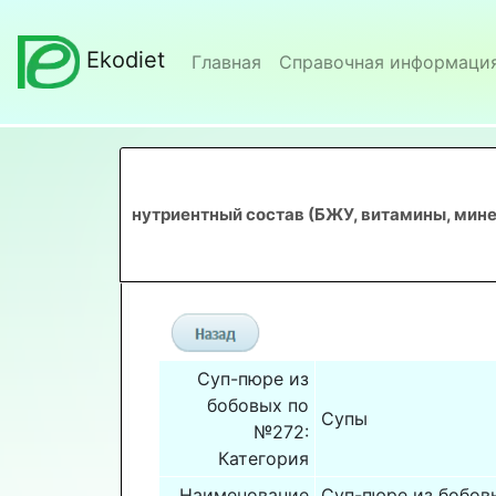
Ekodiet
Главная
Справочная информаци
нутриентный состав (БЖУ, витамины, мине
Суп-пюре из
бобовых по
Супы
№272:
Категория
Наименование
Суп-пюре из бобов