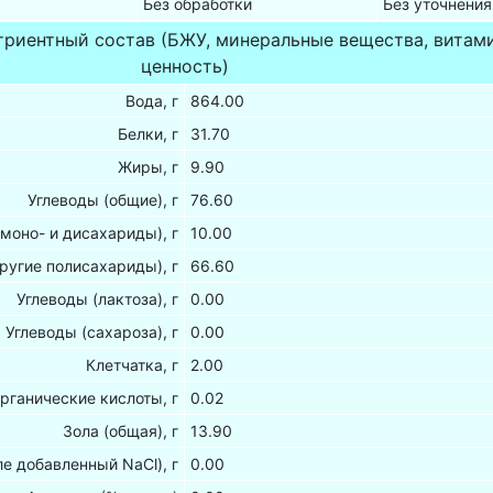
Без обработки
Без уточнения
триентный состав (БЖУ, минеральные вещества, витам
ценность)
Вода, г
864.00
Белки, г
31.70
Жиры, г
9.90
Углеводы (общие), г
76.60
(моно- и дисахариды), г
10.00
ругие полисахариды), г
66.60
Углеводы (лактоза), г
0.00
Углеводы (сахароза), г
0.00
Клетчатка, г
2.00
рганические кислоты, г
0.02
Зола (общая), г
13.90
ле добавленный NaCl), г
0.00