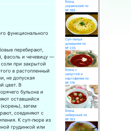
Борщ
украинский по
№ 189
ого функционального
Суп-лапша
домашняя по
№ 235
бовые перебирают,
), фасоль и чечевицу —
з соли при закрытой
Борщ с
этого в растопленный
капустой и
и, не допуская
картофелем по
№ 176
й цвет. В
орячего бульона и
ляют оставшийся
(корень), затем
Борщ
ирают, соединяют с
сибирский по
ипения. К суп-пюре из
№ 183
иной грудинкой или