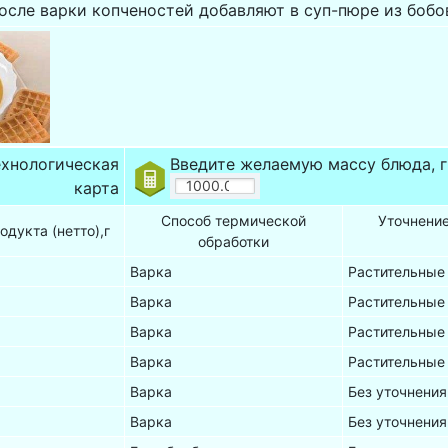
осле варки копченостей добавляют в суп-пюре из бобо
ехнологическая
Введите желаемую массу блюда, г
карта
Способ термической
Уточнени
одукта (нетто),г
обработки
Варка
Растительные 
Варка
Растительные 
Варка
Растительные 
Варка
Растительные 
Варка
Без уточнения
Варка
Без уточнения