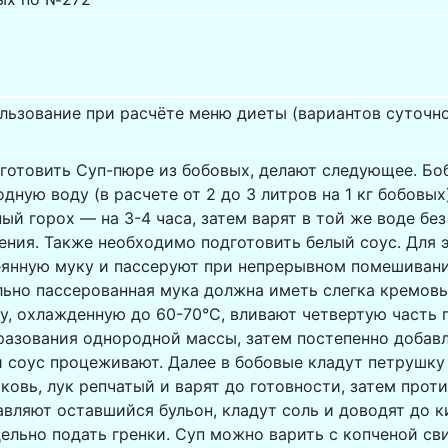
льзование при расчёте меню диеты (вариантов суточн
иготовить Суп-пюре из бобовых, делают следующее. Бо
одную воду (в расчете от 2 до 3 литров на 1 кг бобовых
ный горох — на 3-4 часа, затем варят в той же воде бе
ения. Также необходимо подготовить белый соус. Для 
янную муку и пассеруют при непрерывном помешивани
льно пассерованная мука должна иметь слегка кремовы
, охлажденную до 60-70°С, вливают четвертую часть г
азования однородной массы, затем постепенно добав
 соус процеживают. Далее в бобовые кладут петрушку 
овь, лук репчатый и варят до готовности, затем прот
вляют оставшийся бульон, кладут соль и доводят до к
ельно подать гренки. Суп можно варить с копченой св