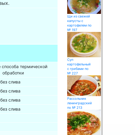
вых.
Щи из свежей
капусты с
картофелем по
№ 197
Суп
картофельный
е способа термической
с грибами по
обработки
№ 227
без слива
без слива
Рассольник
без слива
ленинградский
по № 213
без слива