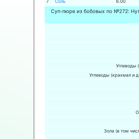
7
Соль
6.00
Суп-пюре из бобовых по №272: Ну
Углеводы 
Углеводы (крахмал и д
О
Зола (в том чис