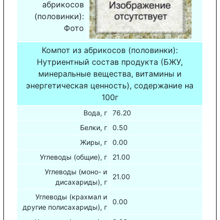
абрикосов
(половинки):
Фото
Компот из абрикосов (половинки):
Нутриентный состав продукта (БЖУ,
минеральные вещества, витамины и
энергетическая ценность), содержание на
100г
Вода, г
76.20
Белки, г
0.50
Жиры, г
0.00
Углеводы (общие), г
21.00
Углеводы (моно- и
21.00
дисахариды), г
Углеводы (крахмал и
0.00
другие полисахариды), г