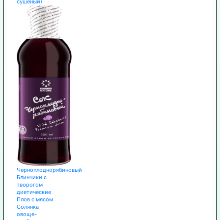
сушёный)
Черноплоднорябиновый
Блинчики с
творогом
диетические
Плов с мясом
Солянка
овоще-