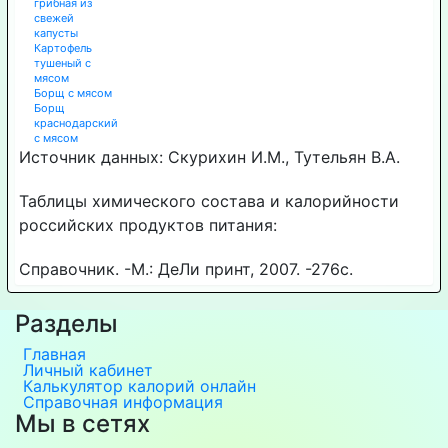
грибная из
свежей
капусты
Картофель
тушеный с
мясом
Борщ с мясом
Борщ
краснодарский
с мясом
Источник данных: Скурихин И.М., Тутельян В.А.
Таблицы химического состава и калорийности
российских продуктов питания:
Справочник. -М.: ДеЛи принт, 2007. -276с.
Разделы
Главная
Личный кабинет
Калькулятор калорий онлайн
Справочная информация
Мы в сетях