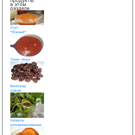
продукты
в этом
разделе
Соус
*Южный*
Томат-пюре
Виноград
(изюм)
Каперсы
консервированные