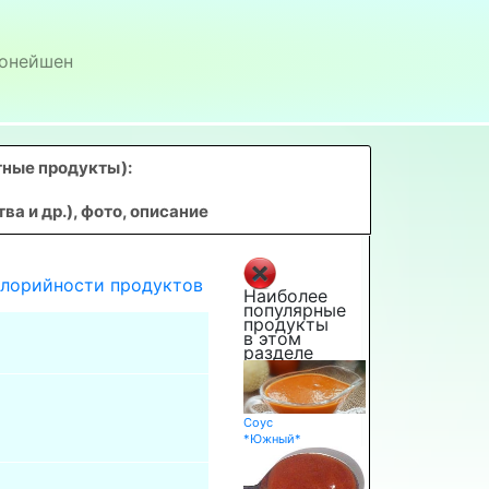
онейшен
тные продукты)
:
 и др.), фото, описание
алорийности продуктов
Наиболее
популярные
продукты
в этом
разделе
Соус
*Южный*