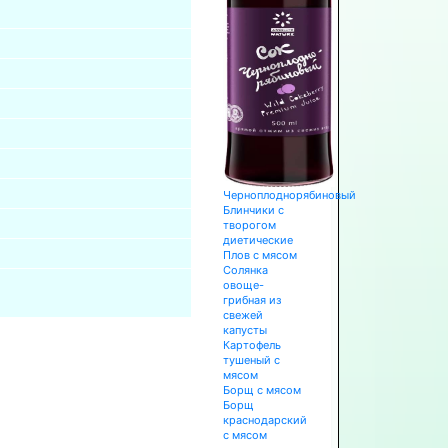
Черноплоднорябиновый
Блинчики с
творогом
диетические
Плов с мясом
Солянка
овоще-
грибная из
свежей
капусты
Картофель
тушеный с
мясом
Борщ с мясом
Борщ
краснодарский
с мясом