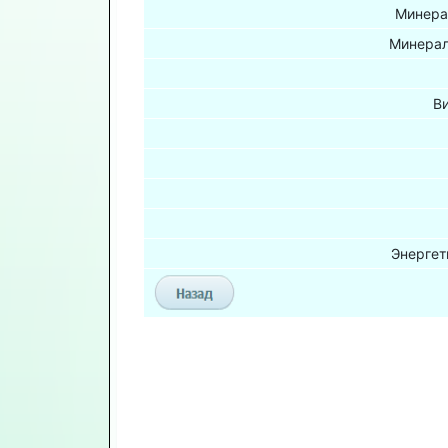
Минера
Минерал
В
Энергет