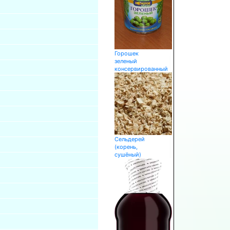
Горошек
зеленый
консервированный
Сельдерей
(корень,
сушёный)