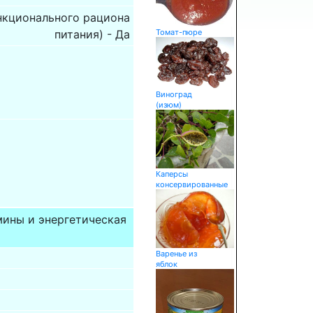
нкционального рациона
питания) - Да
Томат-пюре
Виноград
(изюм)
Каперсы
консервированные
мины и энергетическая
Варенье из
яблок