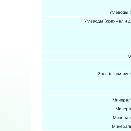
Углеводы 
Углеводы (крахмал и д
О
Зола (в том чис
Минераль
Минера
Минерал
Минераль