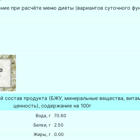
ние при расчёте меню диеты (вариантов суточного фу
й состав продукта (БЖУ, минеральные вещества, вита
ценность), содержание на 100г
Вода, г
70.60
Белки, г
2.50
Жиры, г
0.00