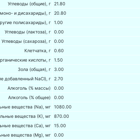
Углеводы (общие), г
21.80
(моно- и дисахариды), г
20.80
ругие полисахариды), г
1.00
Углеводы (лактоза), г
0.00
Углеводы (сахароза), г
0.00
Клетчатка, г
0.60
рганические кислоты, г
1.50
Зола (общая), г
3.00
ле добавленный NaCl), г
2.70
Алкоголь (% массы)
0.00
Алкоголь (% общее)
0.00
ные вещества (Na), мг
1080.00
льные вещества (К), мг
870.00
ьные вещества (Са), мг
15.00
ные вещества (Mg), мг
0.00