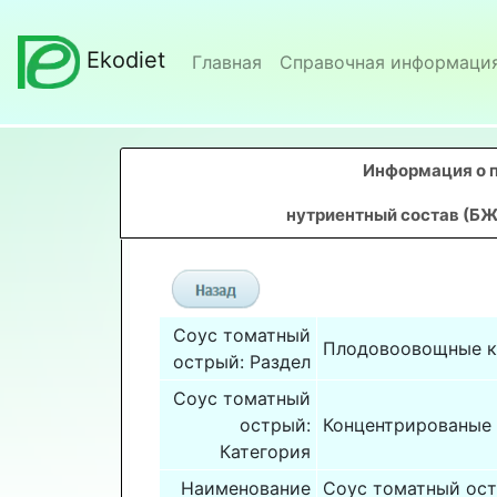
Ekodiet
Главная
Справочная информаци
Информация о 
нутриентный состав (БЖ
Соус томатный
Плодовоовощные к
острый: Раздел
Соус томатный
острый:
Концентрированые
Категория
Наименование
Соус томатный ос