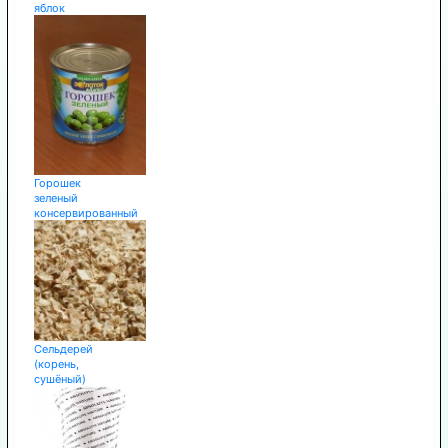
яблок
Горошек
зеленый
консервированный
Сельдерей
(корень,
сушёный)