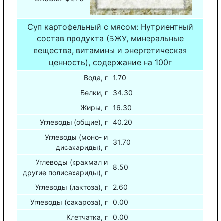
Суп картофельный с мясом: Нутриентный
состав продукта (БЖУ, минеральные
вещества, витамины и энергетическая
ценность), содержание на 100г
Вода, г
1.70
Белки, г
34.30
Жиры, г
16.30
Углеводы (общие), г
40.20
Углеводы (моно- и
31.70
дисахариды), г
Углеводы (крахмал и
8.50
другие полисахариды), г
Углеводы (лактоза), г
2.60
Углеводы (сахароза), г
0.00
Клетчатка, г
0.00