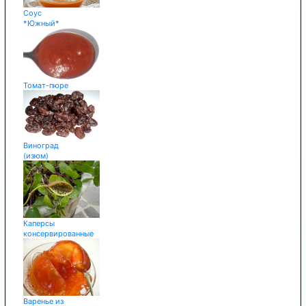
Соус
*Южный*
Томат-пюре
Виноград
(изюм)
Каперсы
консервированные
Варенье из