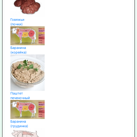
Говяжьи
(почки)
Баранина
(корейка)
Паштет
печеночный
Баранина
(грудинка)