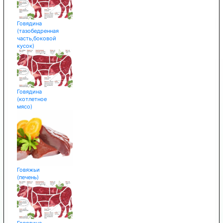
Говядина
(тазобедренная
часть,боковой
кусок)
Говядина
(котлетное
мясо)
Говяжьи
(печень)