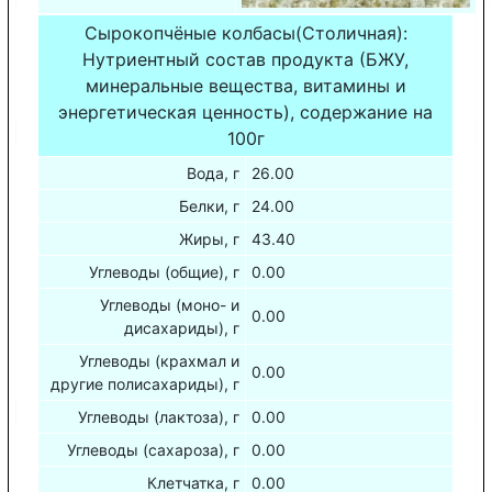
Сырокопчёные колбасы(Столичная):
Нутриентный состав продукта (БЖУ,
минеральные вещества, витамины и
энергетическая ценность), содержание на
100г
Вода, г
26.00
Белки, г
24.00
Жиры, г
43.40
Углеводы (общие), г
0.00
Углеводы (моно- и
0.00
дисахариды), г
Углеводы (крахмал и
0.00
другие полисахариды), г
Углеводы (лактоза), г
0.00
Углеводы (сахароза), г
0.00
Клетчатка, г
0.00