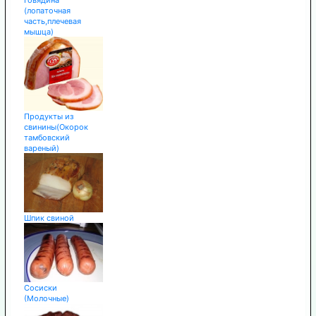
Говядина
(лопаточная
часть,плечевая
мышца)
Продукты из
свинины(Окорок
тамбовский
вареный)
Шпик свиной
Сосиски
(Молочные)