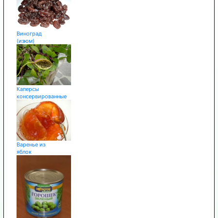
Виноград
(изюм)
Каперсы
консервированные
Варенье из
яблок