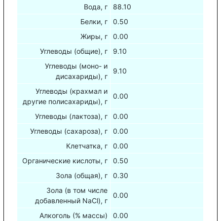
Вода, г
88.10
Белки, г
0.50
Жиры, г
0.00
Углеводы (общие), г
9.10
Углеводы (моно- и
9.10
дисахариды), г
Углеводы (крахмал и
0.00
другие полисахариды), г
Углеводы (лактоза), г
0.00
Углеводы (сахароза), г
0.00
Клетчатка, г
0.00
Органические кислоты, г
0.50
Зола (общая), г
0.30
Зола (в том числе
0.00
добавленный NaCl), г
Алкоголь (% массы)
0.00