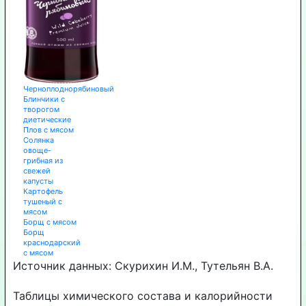
Черноплоднорябиновый
Блинчики с
творогом
диетические
Плов с мясом
Солянка
овоще-
грибная из
свежей
капусты
Картофель
тушеный с
мясом
Борщ с мясом
Борщ
краснодарский
с мясом
Источник данных: Скурихин И.М., Тутельян В.А.
Таблицы химического состава и калорийности