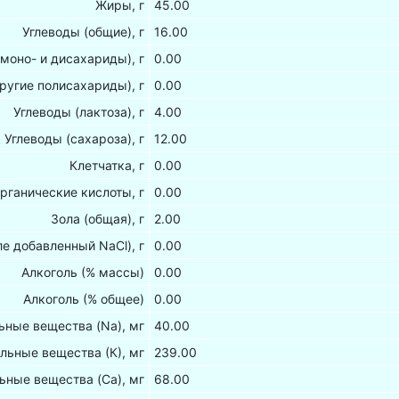
Жиры, г
45.00
Углеводы (общие), г
16.00
(моно- и дисахариды), г
0.00
ругие полисахариды), г
0.00
Углеводы (лактоза), г
4.00
Углеводы (сахароза), г
12.00
Клетчатка, г
0.00
рганические кислоты, г
0.00
Зола (общая), г
2.00
ле добавленный NaCl), г
0.00
Алкоголь (% массы)
0.00
Алкоголь (% общее)
0.00
ные вещества (Na), мг
40.00
льные вещества (К), мг
239.00
ьные вещества (Са), мг
68.00