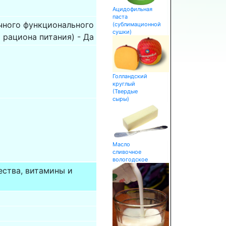
Ацидофильная
паста
чного функционального
(сублимационной
сушки)
рациона питания) - Да
Голландский
круглый
(Твердые
сыры)
Масло
сливочное
вологодское
ества, витамины и