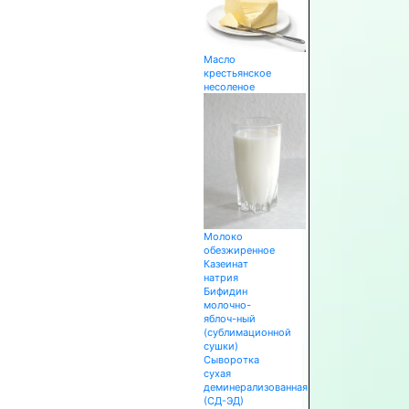
Масло
крестьянское
несоленое
Молоко
обезжиренное
Казеинат
натрия
Бифидин
молочно-
яблоч-ный
(сублимационной
сушки)
Сыворотка
сухая
деминерализованная
(СД-ЭД)