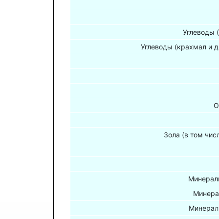
Углеводы 
Углеводы (крахмал и д
О
Зола (в том чис
Минераль
Минера
Минерал