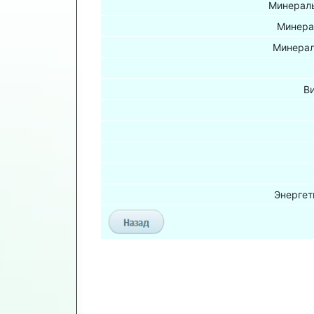
Минераль
Минера
Минерал
В
Энергет