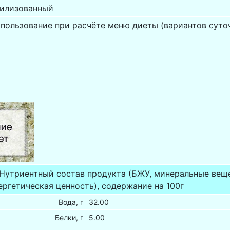
рилизованный
спользование при расчёте меню диеты (вариантов суто
 Нутриентный состав продукта (БЖУ, минеральные вещ
ергетическая ценность), содержание на 100г
Вода, г
32.00
Белки, г
5.00