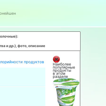
онейшен
молочные)
:
 и др.), фото, описание
алорийности продуктов
Наиболее
популярные
продукты
в этом
разделе