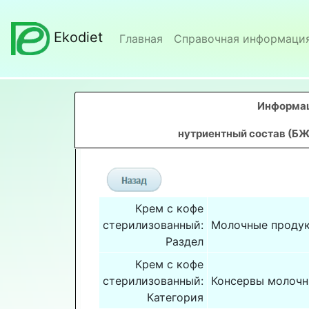
Ekodiet
Главная
Справочная информаци
Информац
нутриентный состав (БЖ
Крем с кофе
стерилизованный:
Молочные проду
Раздел
Крем с кофе
стерилизованный:
Консервы молоч
Категория