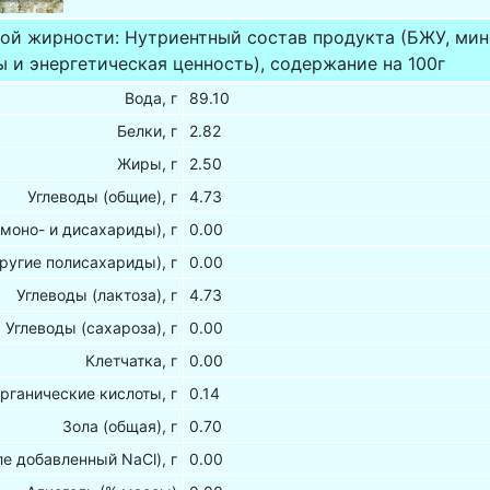
ной жирности: Нутриентный состав продукта (БЖУ, ми
 и энергетическая ценность), содержание на 100г
Вода, г
89.10
Белки, г
2.82
Жиры, г
2.50
Углеводы (общие), г
4.73
(моно- и дисахариды), г
0.00
ругие полисахариды), г
0.00
Углеводы (лактоза), г
4.73
Углеводы (сахароза), г
0.00
Клетчатка, г
0.00
рганические кислоты, г
0.14
Зола (общая), г
0.70
ле добавленный NaCl), г
0.00