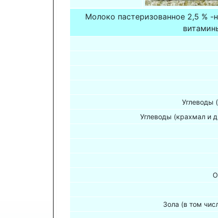
Молоко пастеризованное 2,5 % -
витамины
Углеводы 
Углеводы (крахмал и д
О
Зола (в том чис