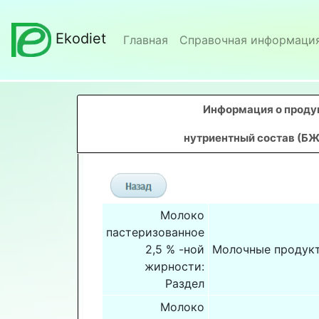
Ekodiet
Главная
Справочная информаци
Информация о продук
нутриентный состав (БЖ
Молоко
пастеризованное
2,5 % -ной
Молочные продук
жирности:
Раздел
Молоко