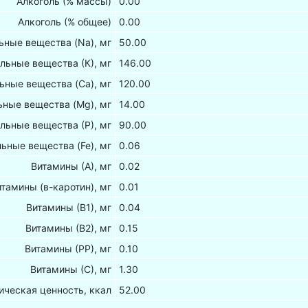
Алкоголь (% массы)
0.00
Алкоголь (% общее)
0.00
ные вещества (Na), мг
50.00
льные вещества (К), мг
146.00
ьные вещества (Са), мг
120.00
ные вещества (Mg), мг
14.00
льные вещества (Р), мг
90.00
ьные вещества (Fe), мг
0.06
Витамины (А), мг
0.02
итамины (в-каротин), мг
0.01
Витамины (В1), мг
0.04
Витамины (В2), мг
0.15
Витамины (РР), мг
0.10
Витамины (С), мг
1.30
ическая ценность, ккал
52.00