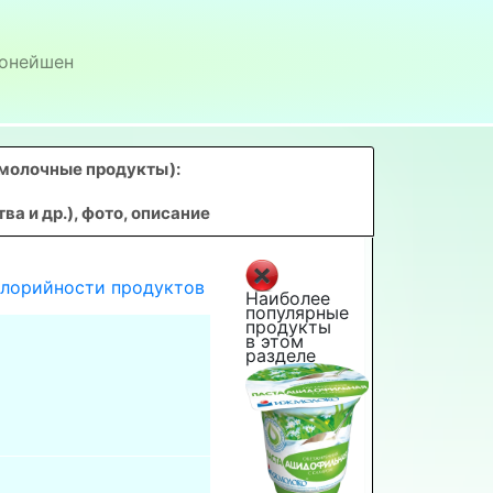
онейшен
омолочные продукты)
:
 и др.), фото, описание
алорийности продуктов
Наиболее
популярные
продукты
в этом
разделе