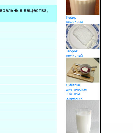
неральные вещества,
Кефир
нежирный
Творог
нежирный
Сметана
диетическая
10%-ной
жирности