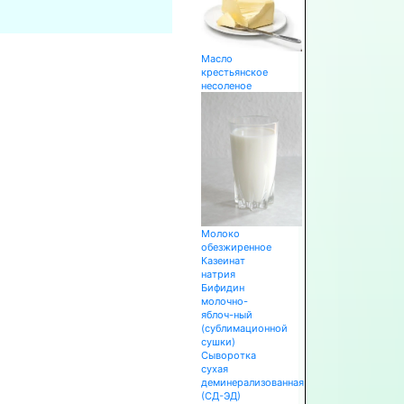
Масло
крестьянское
несоленое
Молоко
обезжиренное
Казеинат
натрия
Бифидин
молочно-
яблоч-ный
(сублимационной
сушки)
Сыворотка
сухая
деминерализованная
(СД-ЭД)