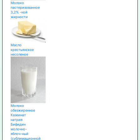
Молоко
пастеризованное
3,2% -ной
жирности
Масло
крестьянское
несоленое
Молоко
обезжиренное
Казеинат
натрия
Бифидин
молочно-
яблоч-ный
(сублимационной