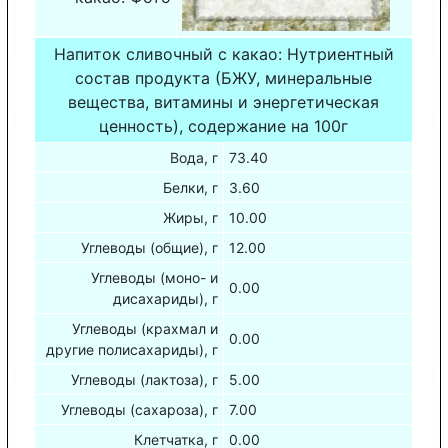
Напиток сливочный с какао: Нутриентный
состав продукта (БЖУ, минеральные
вещества, витамины и энергетическая
ценность), содержание на 100г
Вода, г
73.40
Белки, г
3.60
Жиры, г
10.00
Углеводы (общие), г
12.00
Углеводы (моно- и
0.00
дисахариды), г
Углеводы (крахмал и
0.00
другие полисахариды), г
Углеводы (лактоза), г
5.00
Углеводы (сахароза), г
7.00
Клетчатка, г
0.00