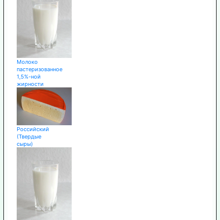
Молоко
пастеризованное
1,5%-ной
жирности
Российский
(Твердые
сыры)