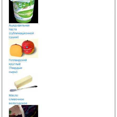
Ацидофильная
паста
(сублимационной
сушки)
Голландский
круглый
(Твердые
сыры)
Масло
сливочное
вологодское