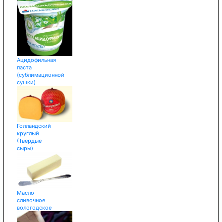
Ацидофильная
паста
(сублимационной
сушки)
Голландский
круглый
(Твердые
сыры)
Масло
сливочное
вологодское