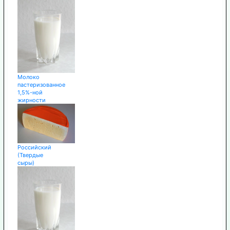
Молоко
пастеризованное
1,5%-ной
жирности
Российский
(Твердые
сыры)