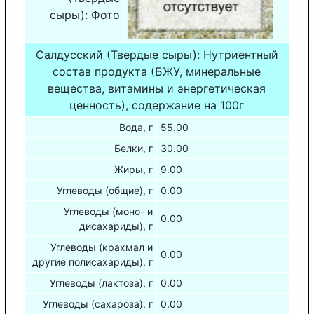
сыры): Фото
Салдусский (Твердые сыры): Нутриентный
состав продукта (БЖУ, минеральные
вещества, витамины и энергетическая
ценность), содержание на 100г
Вода, г
55.00
Белки, г
30.00
Жиры, г
9.00
Углеводы (общие), г
0.00
Углеводы (моно- и
0.00
дисахариды), г
Углеводы (крахмал и
0.00
другие полисахариды), г
Углеводы (лактоза), г
0.00
Углеводы (сахароза), г
0.00