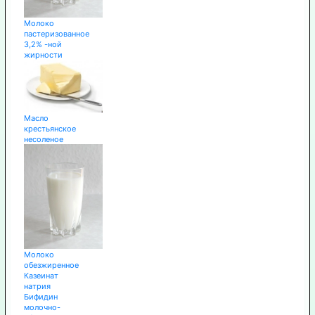
Молоко
пастеризованное
3,2% -ной
жирности
Масло
крестьянское
несоленое
Молоко
обезжиренное
Казеинат
натрия
Бифидин
молочно-