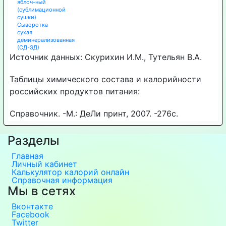
яблоч-ный
(сублимационной
сушки)
Сыворотка
сухая
деминерализованная
(СД-ЭД)
Источник данных: Скурихин И.М., Тутельян В.А.
Таблицы химического состава и калорийности
российских продуктов питания:
Справочник. -М.: ДеЛи принт, 2007. -276с.
Разделы
Главная
Личный кабинет
Калькулятор калорий онлайн
Справочная информация
Мы в сетях
Вконтакте
Facebook
Twitter