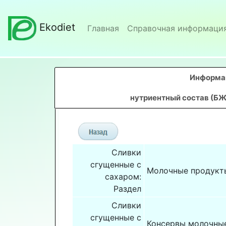
Ekodiet
Главная
Справочная информаци
Информац
нутриентный состав (БЖ
Сливки
сгущенные с
Молочные продукт
сахаром:
Раздел
Сливки
сгущенные с
Консервы молочны