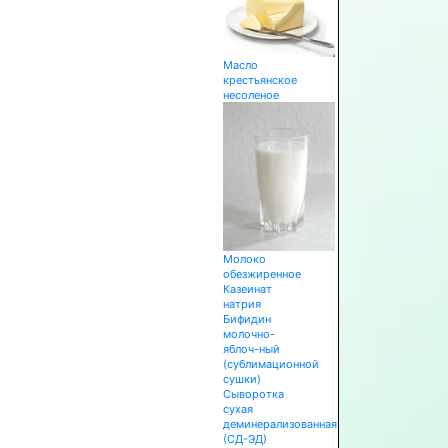
Масло
крестьянское
несоленое
Молоко
обезжиренное
Казеинат
натрия
Бифидин
молочно-
яблоч-ный
(сублимационной
сушки)
Сыворотка
сухая
деминерализованная
(СД-ЭД)