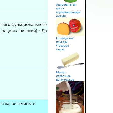
Ацидофильная
паста
(сублимационной
сушки)
чного функционального
рациона питания) - Да
Голландский
круглый
(Твердые
сыры)
Масло
сливочное
вологодское
ства, витамины и