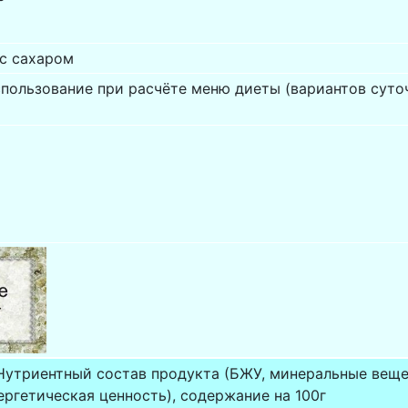
с сахаром
спользование при расчёте меню диеты (вариантов суто
Нутриентный состав продукта (БЖУ, минеральные веще
ергетическая ценность), содержание на 100г