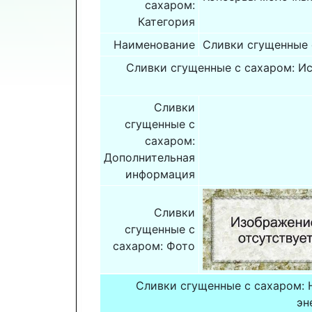
сахаром:
Категория
Наименование
Сливки сгущенные 
Сливки сгущенные с сахаром: И
Сливки
сгущенные с
сахаром:
Дополнительная
информация
Сливки
сгущенные с
сахаром: Фото
Сливки сгущенные с сахаром: 
эн