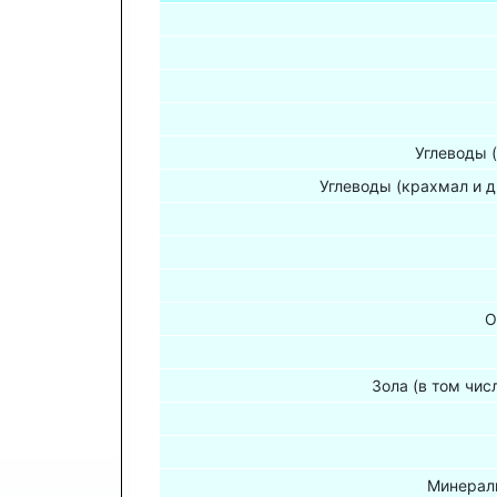
Углеводы 
Углеводы (крахмал и д
О
Зола (в том чис
Минераль