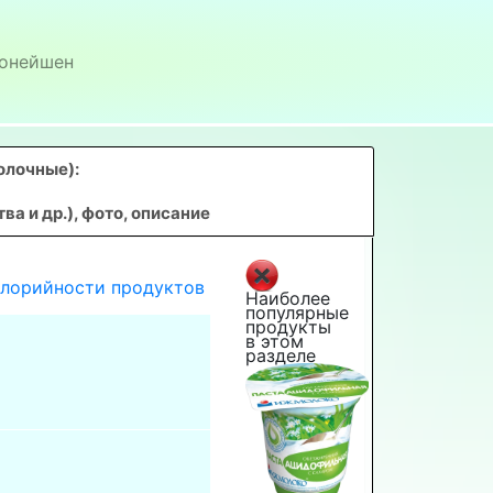
онейшен
олочные)
:
 и др.), фото, описание
алорийности продуктов
Наиболее
популярные
продукты
в этом
разделе