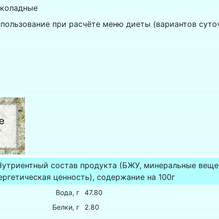
околадные
пользование при расчёте меню диеты (вариантов суто
Нутриентный состав продукта (БЖУ, минеральные веще
ергетическая ценность), содержание на 100г
Вода, г
47.80
Белки, г
2.80