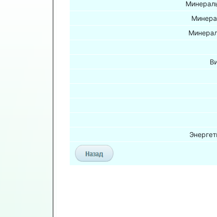
Минераль
Минера
Минерал
В
Энергет