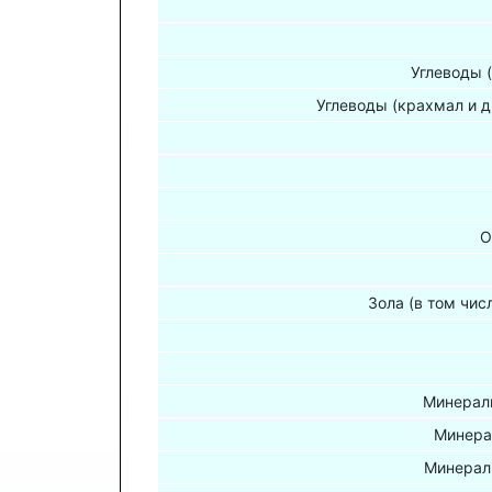
Углеводы 
Углеводы (крахмал и д
О
Зола (в том чис
Минераль
Минера
Минерал