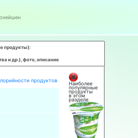
онейшен
е продукты)
:
 и др.), фото, описание
алорийности продуктов
Наиболее
популярные
продукты
в этом
разделе