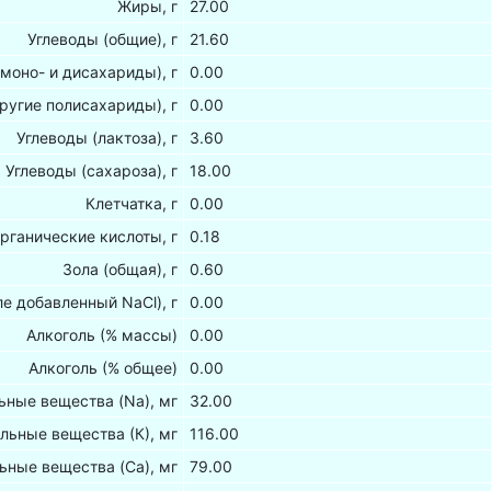
Жиры, г
27.00
Углеводы (общие), г
21.60
(моно- и дисахариды), г
0.00
ругие полисахариды), г
0.00
Углеводы (лактоза), г
3.60
Углеводы (сахароза), г
18.00
Клетчатка, г
0.00
рганические кислоты, г
0.18
Зола (общая), г
0.60
ле добавленный NaCl), г
0.00
Алкоголь (% массы)
0.00
Алкоголь (% общее)
0.00
ные вещества (Na), мг
32.00
льные вещества (К), мг
116.00
ьные вещества (Са), мг
79.00