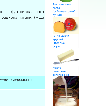
Ацидофильная
паста
чного функционального
(сублимационной
сушки)
рациона питания) - Да
Голландский
круглый
(Твердые
сыры)
Масло
сливочное
вологодское
ства, витамины и