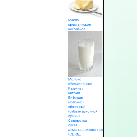
Масло
крестьянское
несоленое
Молоко
обезжиренное
Казеинат
натрия
Бифидин
молочно-
яблоч-ный
(сублимационной
сушки)
Сыворотка
сухая
деминерализованная
(СД-ЭД)