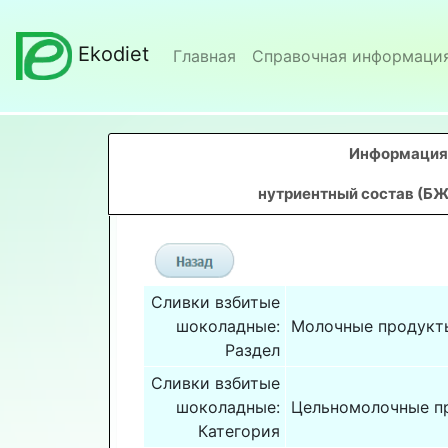
Ekodiet
Главная
Справочная информаци
Информация 
нутриентный состав (БЖ
Сливки взбитые
шоколадные:
Молочные продукт
Раздел
Сливки взбитые
шоколадные:
Цельномолочные п
Категория