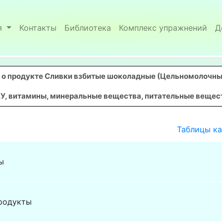
я
Контакты
Библиотека
Комплекс упражнений
Д
о продукте Сливки взбитые шоколадные (Цельномолочны
У, витамины, минеральные вещества, питательные вещества
Таблицы к
ы
родукты