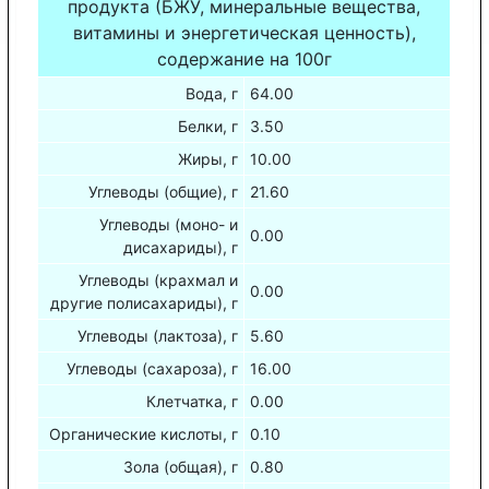
продукта (БЖУ, минеральные вещества,
витамины и энергетическая ценность),
содержание на 100г
Вода, г
64.00
Белки, г
3.50
Жиры, г
10.00
Углеводы (общие), г
21.60
Углеводы (моно- и
0.00
дисахариды), г
Углеводы (крахмал и
0.00
другие полисахариды), г
Углеводы (лактоза), г
5.60
Углеводы (сахароза), г
16.00
Клетчатка, г
0.00
Органические кислоты, г
0.10
Зола (общая), г
0.80