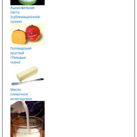
Ацидофильная
паста
(сублимационной
сушки)
Голландский
круглый
(Твердые
сыры)
Масло
сливочное
вологодское