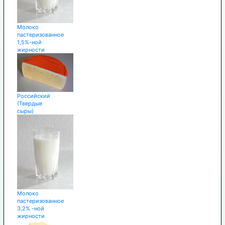
Молоко
пастеризованное
1,5%-ной
жирности
Российский
(Твердые
сыры)
Молоко
пастеризованное
3,2% -ной
жирности