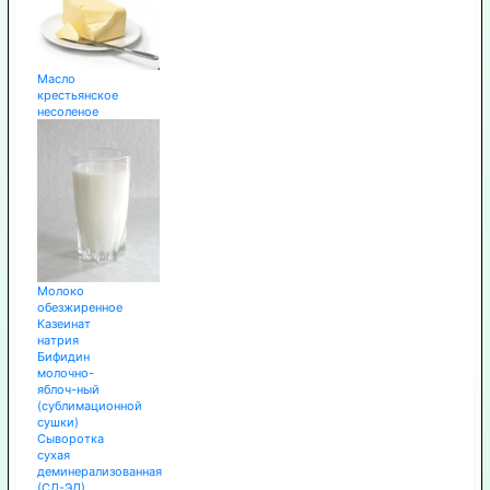
Масло
крестьянское
несоленое
Молоко
обезжиренное
Казеинат
натрия
Бифидин
молочно-
яблоч-ный
(сублимационной
сушки)
Сыворотка
сухая
деминерализованная
(СД-ЭД)