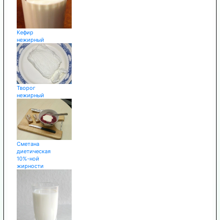
Кефир
нежирный
Творог
нежирный
Сметана
диетическая
10%-ной
жирности