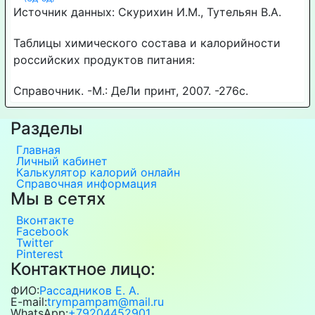
Источник данных: Скурихин И.М., Тутельян В.А.
Таблицы химического состава и калорийности
российских продуктов питания:
Справочник. -М.: ДеЛи принт, 2007. -276с.
Разделы
Главная
Личный кабинет
Калькулятор калорий онлайн
Справочная информация
Мы в сетях
Вконтакте
Facebook
Twitter
Pinterest
Контактное лицо:
ФИО:
Рассадников Е. А.
E-mail:
trympampam@mail.ru
WhatsApp:
+79204452901