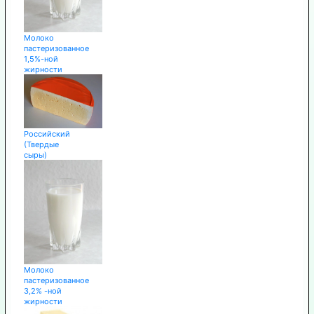
Молоко
пастеризованное
1,5%-ной
жирности
Российский
(Твердые
сыры)
Молоко
пастеризованное
3,2% -ной
жирности