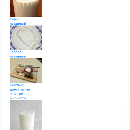
Кефир
нежирный
Творог
нежирный
Сметана
диетическая
10%-ной
жирности