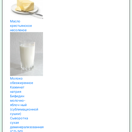
Масло
крестьянское
несоленое
Молоко
обезжиренное
Казеинат
натрия
Бифидин
молочно-
яблоч-ный
(сублимационной
сушки)
Сыворотка
сухая
деминерализованная
(СД-ЭД)