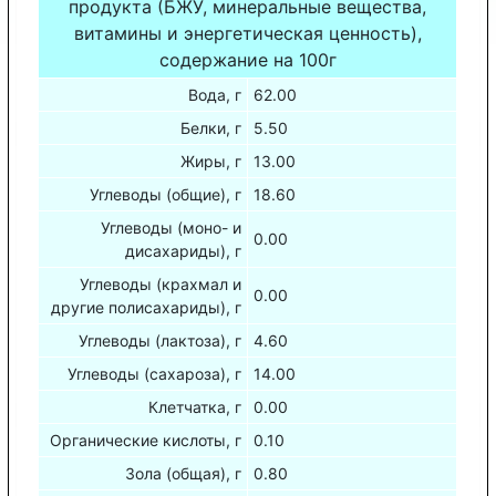
продукта (БЖУ, минеральные вещества,
витамины и энергетическая ценность),
содержание на 100г
Вода, г
62.00
Белки, г
5.50
Жиры, г
13.00
Углеводы (общие), г
18.60
Углеводы (моно- и
0.00
дисахариды), г
Углеводы (крахмал и
0.00
другие полисахариды), г
Углеводы (лактоза), г
4.60
Углеводы (сахароза), г
14.00
Клетчатка, г
0.00
Органические кислоты, г
0.10
Зола (общая), г
0.80