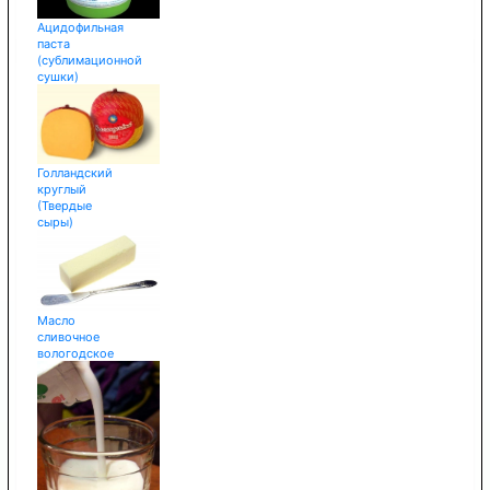
Ацидофильная
паста
(сублимационной
сушки)
Голландский
круглый
(Твердые
сыры)
Масло
сливочное
вологодское