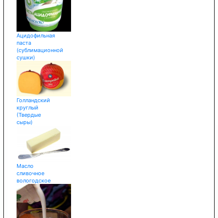
Ацидофильная
паста
(сублимационной
сушки)
Голландский
круглый
(Твердые
сыры)
Масло
сливочное
вологодское