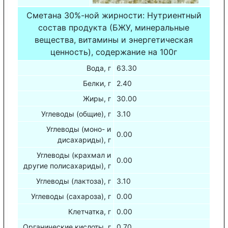
Сметана 30%-ной жирности: Нутриентный
состав продукта (БЖУ, минеральные
вещества, витамины и энергетическая
ценность), содержание на 100г
Вода, г
63.30
Белки, г
2.40
Жиры, г
30.00
Углеводы (общие), г
3.10
Углеводы (моно- и
0.00
дисахариды), г
Углеводы (крахмал и
0.00
другие полисахариды), г
Углеводы (лактоза), г
3.10
Углеводы (сахароза), г
0.00
Клетчатка, г
0.00
Органические кислоты, г
0.70