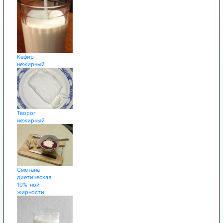
Кефир
нежирный
Творог
нежирный
Сметана
диетическая
10%-ной
жирности