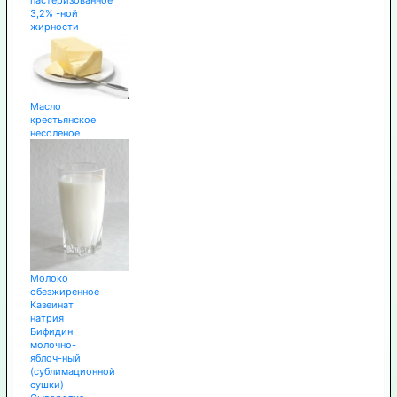
пастеризованное
3,2% -ной
жирности
Масло
крестьянское
несоленое
Молоко
обезжиренное
Казеинат
натрия
Бифидин
молочно-
яблоч-ный
(сублимационной
сушки)