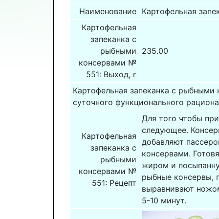
Наименование
Картофельная запе
Картофельная
запеканка с
рыбными
235.00
консервами №
551: Выход, г
Картофельная запеканка с рыбными 
суточного функционального рациона 
Для того чтобы пр
следующее. Консер
Картофельная
добавляют пассеро
запеканка с
консервами. Готовя
рыбными
жиром и посыпанну
консервами №
рыбные консервы, 
551: Рецепт
выравнивают ножом
5-10 минут.