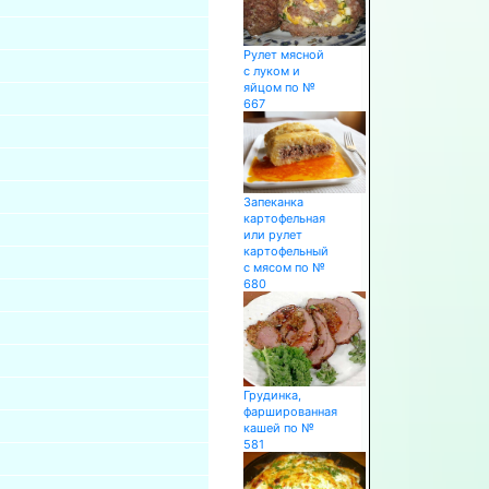
Рулет мясной
с луком и
яйцом по №
667
Запеканка
картофельная
или рулет
картофельный
с мясом по №
680
Грудинка,
фаршированная
кашей по №
581