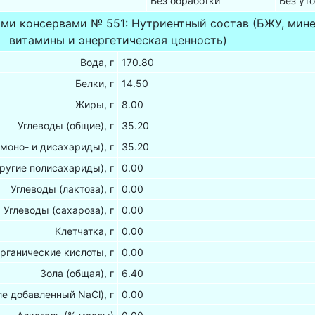
0
Без обработки
Без ут
ыми консервами № 551: Нутриентный состав (БЖУ, мин
витамины и энергетическая ценность)
Вода, г
170.80
Белки, г
14.50
Жиры, г
8.00
Углеводы (общие), г
35.20
(моно- и дисахариды), г
35.20
ругие полисахариды), г
0.00
Углеводы (лактоза), г
0.00
Углеводы (сахароза), г
0.00
Клетчатка, г
0.00
рганические кислоты, г
0.00
Зола (общая), г
6.40
ле добавленный NaCl), г
0.00