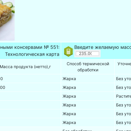
бными консервами № 551:
Введите желаемую масс
Технологическая карта
Способ термической
Уточн
Масса продукта (нетто),г
обработки
00
Жарка
Без ут
.00
Жарка
Без ут
Жарка
Растит
0
Жарка
Без ут
0
Жарка
Без ут
0
Жарка
Без ут