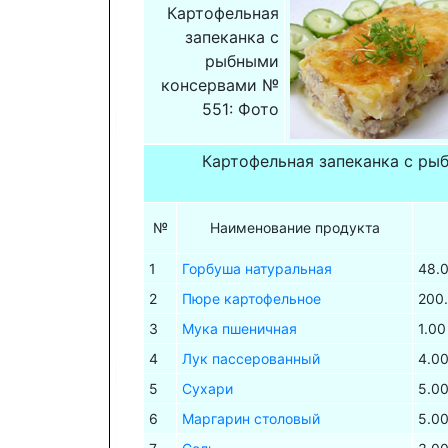
Картофельная
запеканка с
рыбными
консервами №
551: Фото
Картофельная запеканка с ры
№
Наименование продукта
1
Горбуша натуральная
48.
2
Пюре картофельное
200
3
Мука пшеничная
1.00
4
Лук пассерованный
4.0
5
Сухари
5.0
6
Маргарин столовый
5.0