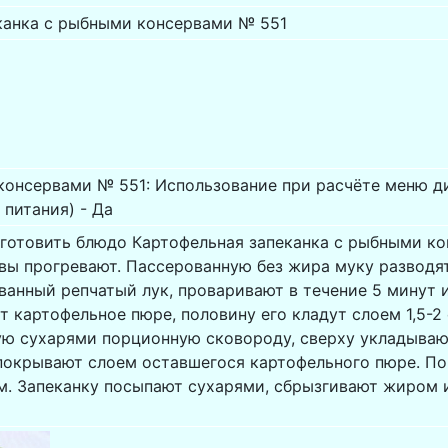
канка с рыбными консервами № 551
консервами № 551: Использование при расчёте меню д
питания) - Да
иготовить блюдо Картофельная запеканка с рыбными к
вы прогревают. Пассерованную без жира муку разводят
ванный репчатый лук, проваривают в течение 5 минут 
т картофельное пюре, половину его кладут слоем 1,5-2
ю сухарями порционную сковороду, сверху укладываю
покрывают слоем оставшегося картофельного пюре. П
. Запеканку посыпают сухарями, сбрызгивают жиром и