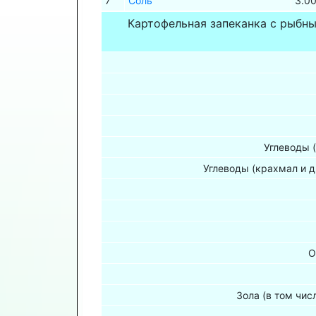
7
Соль
3.0
Картофельная запеканка с рыбн
Углеводы 
Углеводы (крахмал и д
О
Зола (в том чис