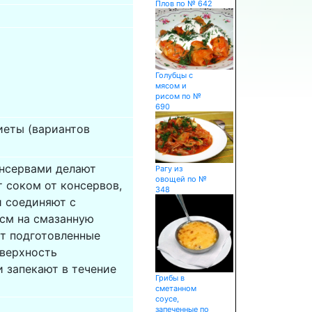
Плов по № 642
Голубцы с
мясом и
рисом по №
690
иеты (вариантов
онсервами делают
Рагу из
овощей по №
 соком от консервов,
348
и соединяют с
 см на смазанную
т подготовленные
оверхность
 запекают в течение
Грибы в
сметанном
соусе,
запеченные по