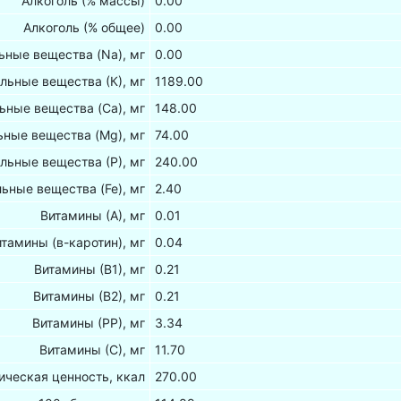
Алкоголь (% массы)
0.00
Алкоголь (% общее)
0.00
ные вещества (Na), мг
0.00
льные вещества (К), мг
1189.00
ьные вещества (Са), мг
148.00
ные вещества (Mg), мг
74.00
льные вещества (Р), мг
240.00
ьные вещества (Fe), мг
2.40
Витамины (А), мг
0.01
итамины (в-каротин), мг
0.04
Витамины (В1), мг
0.21
Витамины (В2), мг
0.21
Витамины (РР), мг
3.34
Витамины (С), мг
11.70
ическая ценность, ккал
270.00