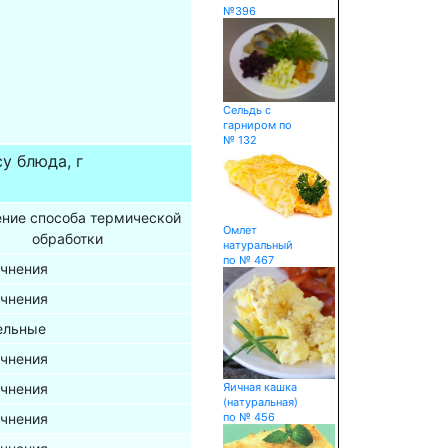
№396
Сельдь с
гарниром по
№ 132
у блюда, г
ение способа термической
Омлет
обработки
натуральный
по № 467
очнения
очнения
ельные
очнения
Яичная кашка
очнения
(натуральная)
по № 456
очнения