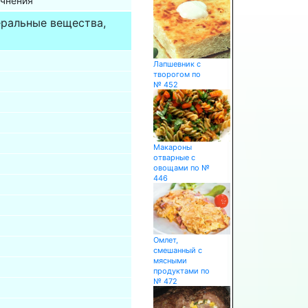
очнения
еральные вещества,
Лапшевник с
творогом по
№ 452
Макароны
отварные с
овощами по №
446
Омлет,
смешанный с
мясными
продуктами по
№ 472