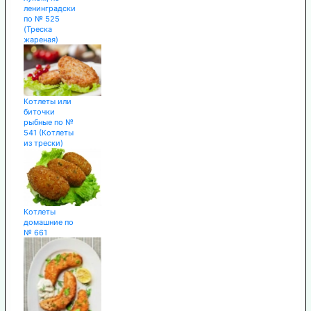
ленинградски
по № 525
(Треска
жареная)
Котлеты или
биточки
рыбные по №
541 (Котлеты
из трески)
Котлеты
домашние по
№ 661