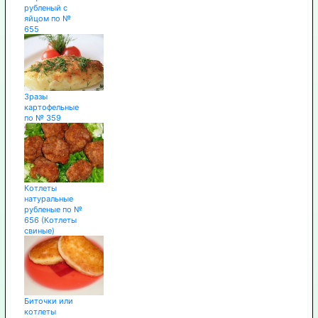
рубленый с
яйцом по №
655
Зразы
картофельные
по № 359
Котлеты
натуральные
рубленые по №
656 (Котлеты
свиные)
Биточки или
котлеты