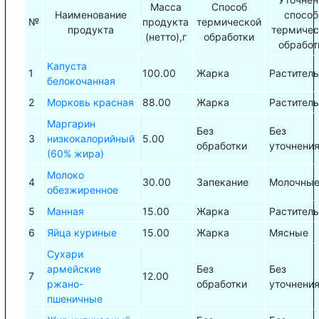
Масса
Способ
Наименование
способ
№
продукта
термической
продукта
термичес
(нетто),г
обработки
обработ
Капуста
1
100.00
Жарка
Растител
белокочанная
2
Морковь красная
88.00
Жарка
Растител
Маргарин
Без
Без
3
низкокалорийный
5.00
обработки
уточнени
(60% жира)
Молоко
4
30.00
Запекание
Молочны
обезжиренное
5
Манная
15.00
Жарка
Растител
6
Яйца куриные
15.00
Жарка
Мясные
Сухари
армейские
Без
Без
7
12.00
ржано-
обработки
уточнени
пшеничные