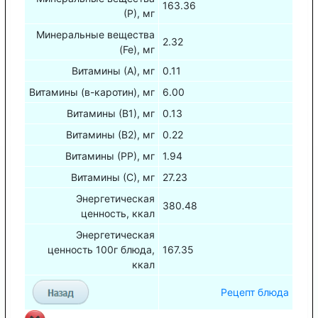
163.36
(Р), мг
Минеральные вещества
2.32
(Fe), мг
Витамины (А), мг
0.11
Витамины (в-каротин), мг
6.00
Витамины (В1), мг
0.13
Витамины (В2), мг
0.22
Витамины (РР), мг
1.94
Витамины (С), мг
27.23
Энергетическая
380.48
ценность, ккал
Энергетическая
ценность 100г блюда,
167.35
ккал
Рецепт блюда