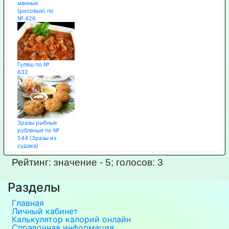
манные
(рисовые) по
№ 426
Гуляш по №
632
Зразы рыбные
рубленые по №
544 (Зразы из
судака)
Рейтинг:
значение -
5
; голосов:
3
Разделы
Главная
Личный кабинет
Калькулятор калорий онлайн
Справочная информация