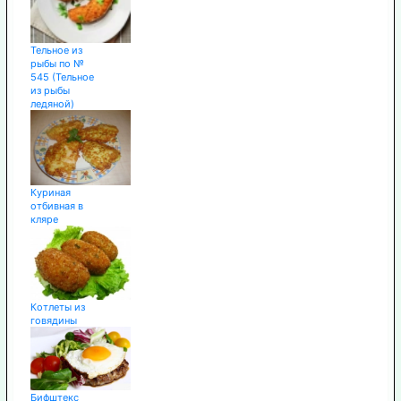
Тельное из
рыбы по №
545 (Тельное
из рыбы
ледяной)
Куриная
отбивная в
кляре
Котлеты из
говядины
Бифштекс