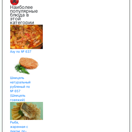
Наиболее
популярные
блюда в
этой
категории
Азу по № 637
Шницель
натуральный
рубленый по
№ 657
(Шницель
говяжий)
Рыба,
жаренная с
луком, по-