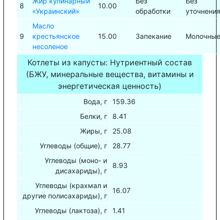
Жир кулинарный
Без
Без
8
10.00
«Украинский»
обработки
уточнени
Масло
9
крестьянское
15.00
Запекание
Молочны
несоленое
Котлеты из капусты: Нутриентный состав
(БЖУ, минеральные вещества, витамины и
энергетическая ценность)
Вода, г
159.36
Белки, г
8.41
Жиры, г
25.08
Углеводы (общие), г
28.77
Углеводы (моно- и
8.93
дисахариды), г
Углеводы (крахмал и
16.07
другие полисахариды), г
Углеводы (лактоза), г
1.41