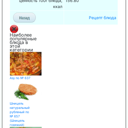
ценность 100г блюда,
156.80
ккал
Рецепт блюда
Наиболее
популярные
блюда в
этой
категории
Азу по № 637
Шницель
натуральный
рубленый по
№ 657
(Шницель
говяжий)