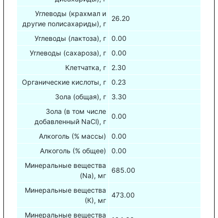
Углеводы (крахмал и
26.20
другие полисахариды), г
Углеводы (лактоза), г
0.00
Углеводы (сахароза), г
0.00
Клетчатка, г
2.30
Органические кислоты, г
0.23
Зола (общая), г
3.30
Зола (в том числе
0.00
добавленный NaCl), г
Алкоголь (% массы)
0.00
Алкоголь (% общее)
0.00
Минеральные вещества
685.00
(Na), мг
Минеральные вещества
473.00
(К), мг
Минеральные вещества