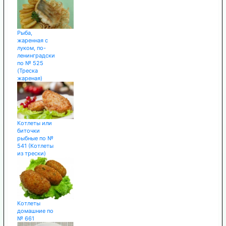
Рыба,
жаренная с
луком, по-
ленинградски
по № 525
(Треска
жареная)
Котлеты или
биточки
рыбные по №
541 (Котлеты
из трески)
Котлеты
домашние по
№ 661