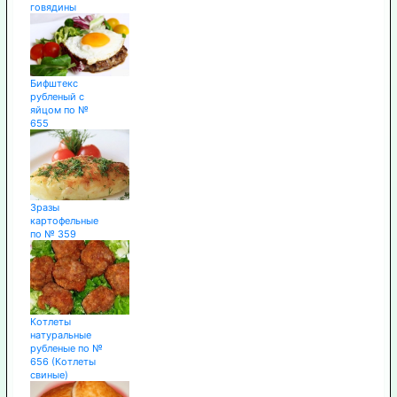
говядины
Бифштекс
рубленый с
яйцом по №
655
Зразы
картофельные
по № 359
Котлеты
натуральные
рубленые по №
656 (Котлеты
свиные)