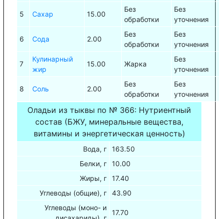
Без
Без
5
Сахар
15.00
обработки
уточнения
Без
Без
6
Сода
2.00
обработки
уточнения
Кулинарный
Без
7
15.00
Жарка
жир
уточнения
Без
Без
8
Соль
2.00
обработки
уточнения
Оладьи из тыквы по № 366: Нутриентный
состав (БЖУ, минеральные вещества,
витамины и энергетическая ценность)
Вода, г
163.50
Белки, г
10.00
Жиры, г
17.40
Углеводы (общие), г
43.90
Углеводы (моно- и
17.70
дисахариды), г