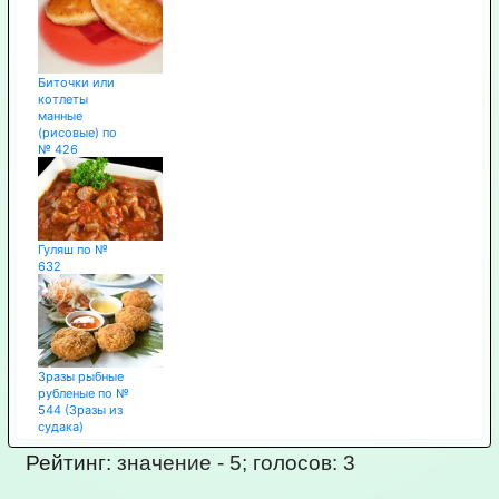
Биточки или
котлеты
манные
(рисовые) по
№ 426
Гуляш по №
632
Зразы рыбные
рубленые по №
544 (Зразы из
судака)
Рейтинг:
значение -
5
; голосов:
3