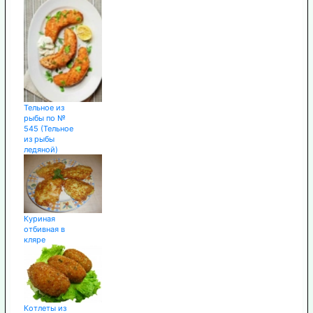
Тельное из
рыбы по №
545 (Тельное
из рыбы
ледяной)
Куриная
отбивная в
кляре
Котлеты из