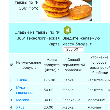
тыквы по №
366: Фото
Оладьи из тыквы по №
366: Технологическая
Введите желаемую
карта
массу блюда, г
Уточнение
Масса
Способ
Наименование
способа
№
продукта
термической
продукта
термическо
(нетто),г
обработки
обработки
1
Тыква
195.00
Жарка
Растительны
Мука
2
50.00
Жарка
Растительны
пшеничная
3
Молоко
30.00
Запекание
Молочные
4
Яйца
20.00
Жарка
Мясные