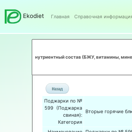
Ekodiet
Главная
Справочная информаци
нутриентный состав (БЖУ, витамины, мине
Поджарки по №
599 (Поджарка
Вторые горячие бл
свиная):
Категория
Наименование
Поджарки по № 59