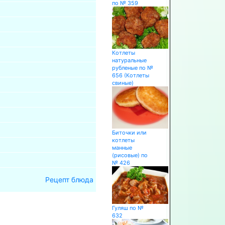
по № 359
Котлеты
натуральные
рубленые по №
656 (Котлеты
свиные)
Биточки или
котлеты
манные
(рисовые) по
№ 426
Рецепт блюда
Гуляш по №
632