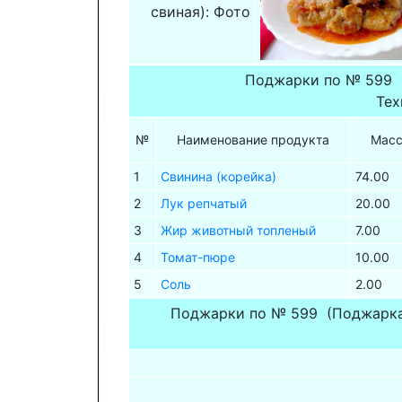
свиная): Фото
Поджарки по № 599 
Тех
№
Наименование продукта
Масс
1
Свинина (корейка)
74.00
2
Лук репчатый
20.00
3
Жир животный топленый
7.00
4
Томат-пюре
10.00
5
Соль
2.00
Поджарки по № 599 (Поджарка 