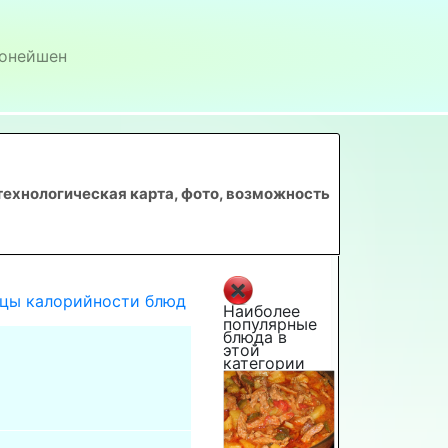
онейшен
технологическая карта, фото, возможность
цы калорийности блюд
Наиболее
популярные
блюда в
этой
категории