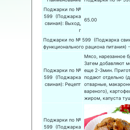
Поджарки по №
599 (Поджарка
65.00
свиная): Выход,
г
Поджарки по № 599 (Поджарка свина
функционального рациона питания) -
Мясо, нарезанное б
Затем добавляют м
Поджарки по №
еще 2-3мин. Приго
599 (Поджарка
подают отдельно (
свиная): Рецепт
отварные, макарон
вареного), картофе
жиром, капуста туш
Поджарки по №
599 (Поджарка