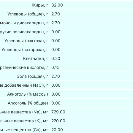
Жиры, г
32.00
Углеводы (общие), г
2.70
(моно- и дисахариды), г
2.70
ругие полисахариды), г
0.00
Углеводы (лактоза), г
0.00
Углеводы (сахароза), г
0.00
Клетчатка, г
0.20
рганические кислоты, г
0.15
Зола (общая), г
2.70
ле добавленный NaCl), г
0.00
Алкоголь (% массы)
0.00
Алкоголь (% общее)
0.00
ные вещества (Na), мг
729.00
льные вещества (К), мг
220.00
ьные вещества (Са), мг
20.00