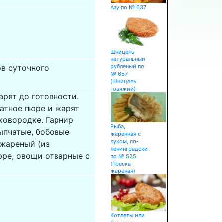
Азу по № 637
Шницель
натуральный
в суточного
рубленый по
№ 657
(Шницель
говяжий)
арят до готовности.
атное пюре и жарят
ковородке. Гарнир
Рыба,
ыпчатые, бобовые
жаренная с
луком, по-
 жареный (из
ленинградски
юре, овощи отварные с
по № 525
(Треска
жареная)
Котлеты или