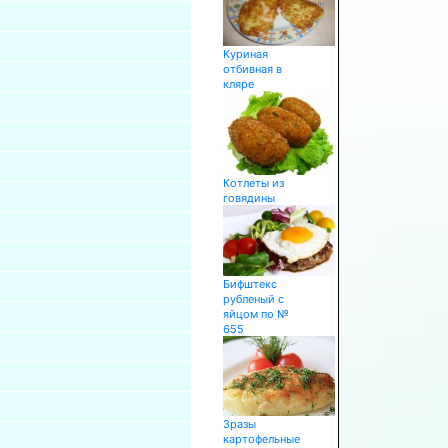
Куриная
отбивная в
кляре
Котлеты из
говядины
Бифштекс
рубленый с
яйцом по №
655
Зразы
картофельные