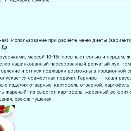
я): Использование при расчёте меню диеты (варианто
 Да
русочками, массой 10-15г посыпают солью и перцем, ж
елко нашинкованный пассерованный репчатый лук, том
товление и отпуск поджарки возможны в порционной с
допускается совместная подача). Гарниры — каши расс
ные изделия отварные, картофель отварной, картофель
ль жареный (из сырого); картофель, жаренный во фрит
еная, свекла тушеная.