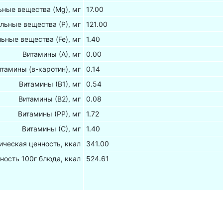
ные вещества (Mg), мг
17.00
льные вещества (Р), мг
121.00
ьные вещества (Fe), мг
1.40
Витамины (А), мг
0.00
итамины (в-каротин), мг
0.14
Витамины (В1), мг
0.54
Витамины (В2), мг
0.08
Витамины (РР), мг
1.72
Витамины (С), мг
1.40
ическая ценность, ккал
341.00
ность 100г блюда, ккал
524.61