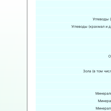
Углеводы 
Углеводы (крахмал и д
О
Зола (в том чис
Минераль
Минера
Минерал