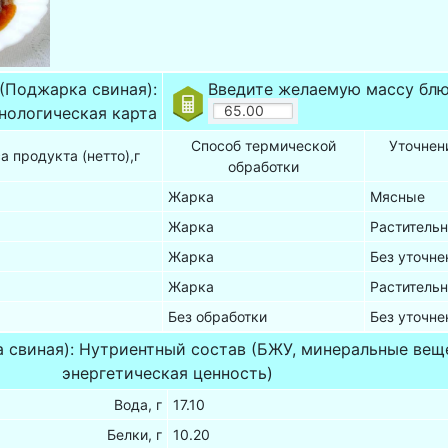
(Поджарка свиная):
Введите желаемую массу блю
нологическая карта
Способ термической
Уточнен
а продукта (нетто),г
обработки
Жарка
Мясные
Жарка
Раститель
Жарка
Без уточне
Жарка
Раститель
Без обработки
Без уточне
свиная): Нутриентный состав (БЖУ, минеральные вещ
энергетическая ценность)
Вода, г
17.10
Белки, г
10.20