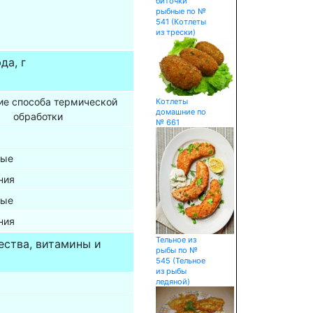
биточки
рыбные по №
541 (Котлеты
из трески)
да, г
ие способа термической
Котлеты
домашние по
обработки
№ 661
ные
ния
ные
ния
Тельное из
ества, витамины и
рыбы по №
545 (Тельное
из рыбы
ледяной)