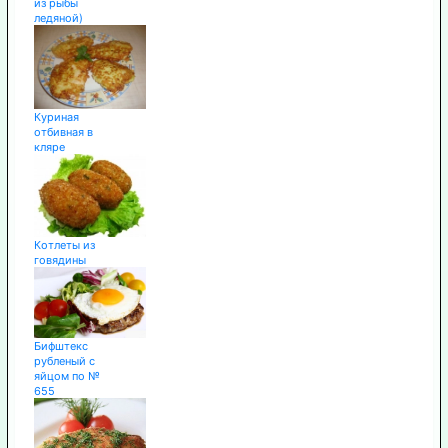
из рыбы
ледяной)
Куриная
отбивная в
кляре
Котлеты из
говядины
Бифштекс
рубленый с
яйцом по №
655