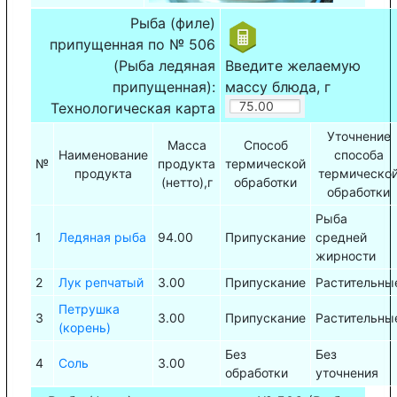
Рыба (филе)
припущенная по № 506
(Рыба ледяная
Введите желаемую
припущенная):
массу блюда, г
Технологическая карта
Уточнение
Масса
Способ
Наименование
способа
№
продукта
термической
продукта
термическо
(нетто),г
обработки
обработки
Рыба
1
Ледяная рыба
94.00
Припускание
средней
жирности
2
Лук репчатый
3.00
Припускание
Растительны
Петрушка
3
3.00
Припускание
Растительны
(корень)
Без
Без
4
Соль
3.00
обработки
уточнения