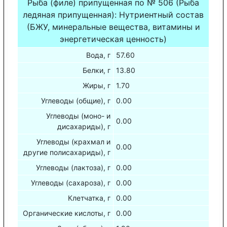
Рыба (филе) припущенная по № 506 (Рыба
ледяная припущенная): Нутриентный состав
(БЖУ, минеральные вещества, витамины и
энергетическая ценность)
Вода, г
57.60
Белки, г
13.80
Жиры, г
1.70
Углеводы (общие), г
0.00
Углеводы (моно- и
0.00
дисахариды), г
Углеводы (крахмал и
0.00
другие полисахариды), г
Углеводы (лактоза), г
0.00
Углеводы (сахароза), г
0.00
Клетчатка, г
0.00
Органические кислоты, г
0.00