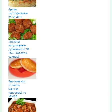
Зразы
картофельные
по № 359
Котлеты
натуральные
рубленые по №
656 (Котлеты
свиные)
Биточки или
котлеты
манные
(рисовые) по
№ 426