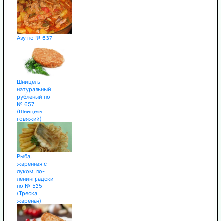
Азу по № 637
Шницель
натуральный
рубленый по
№ 657
(Шницель
говяжий)
Рыба,
жаренная с
луком, по-
ленинградски
по № 525
(Треска
жареная)