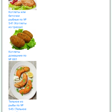
Котлеты или
биточки
рыбные по №
541 (Котлеты
из трески)
Котлеты
домашние по
№ 661
Тельное из
рыбы по №
545 (Тельное