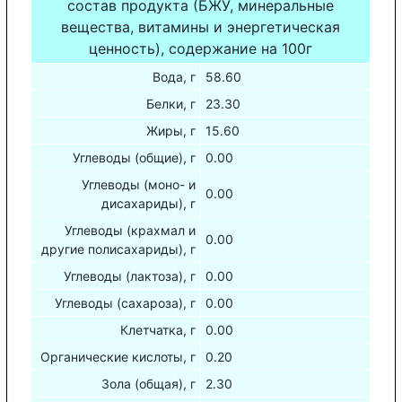
состав продукта (БЖУ, минеральные
вещества, витамины и энергетическая
ценность), содержание на 100г
Вода, г
58.60
Белки, г
23.30
Жиры, г
15.60
Углеводы (общие), г
0.00
Углеводы (моно- и
0.00
дисахариды), г
Углеводы (крахмал и
0.00
другие полисахариды), г
Углеводы (лактоза), г
0.00
Углеводы (сахароза), г
0.00
Клетчатка, г
0.00
Органические кислоты, г
0.20
Зола (общая), г
2.30