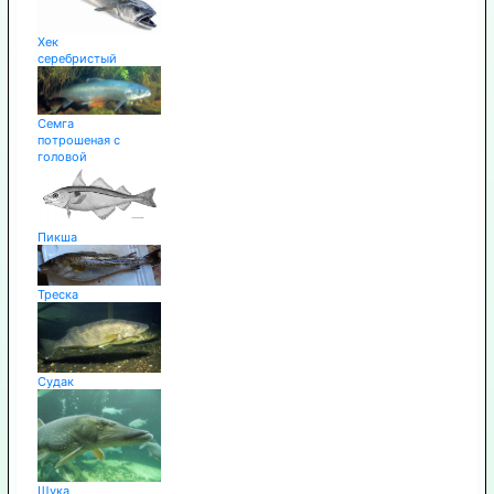
Хек
серебристый
Семга
потрошеная с
головой
Пикша
Треска
Судак
Щука