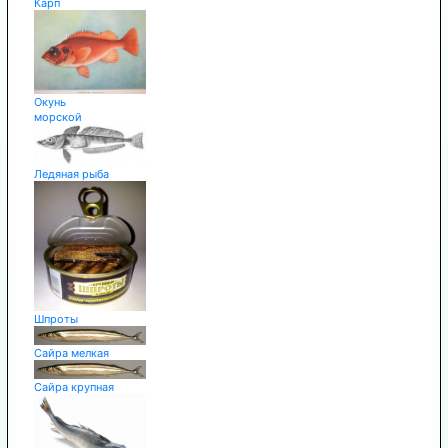
Карп
Окунь
морской
Ледяная рыба
Шпроты
Сайра мелкая
Сайра крупная