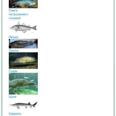
Семга
потрошеная с
головой
Пикша
Треска
Судак
Щука
Севрюга