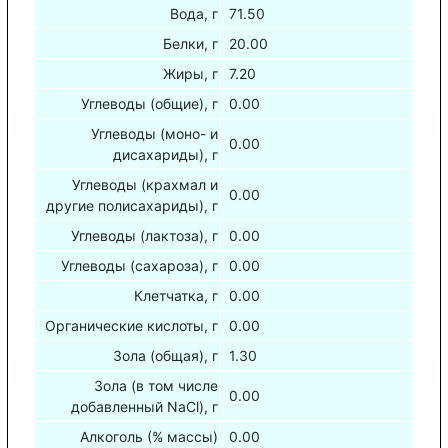
Вода, г
71.50
Белки, г
20.00
Жиры, г
7.20
Углеводы (общие), г
0.00
Углеводы (моно- и
0.00
дисахариды), г
Углеводы (крахмал и
0.00
другие полисахариды), г
Углеводы (лактоза), г
0.00
Углеводы (сахароза), г
0.00
Клетчатка, г
0.00
Органические кислоты, г
0.00
Зола (общая), г
1.30
Зола (в том числе
0.00
добавленный NaCl), г
Алкоголь (% массы)
0.00