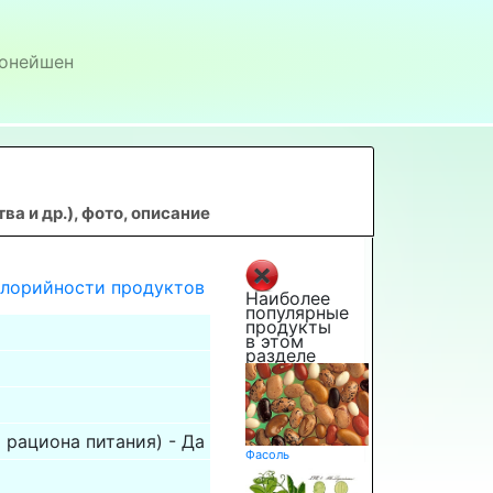
онейшен
 и др.), фото, описание
алорийности продуктов
Наиболее
популярные
продукты
в этом
разделе
 рациона питания) - Да
Фасоль