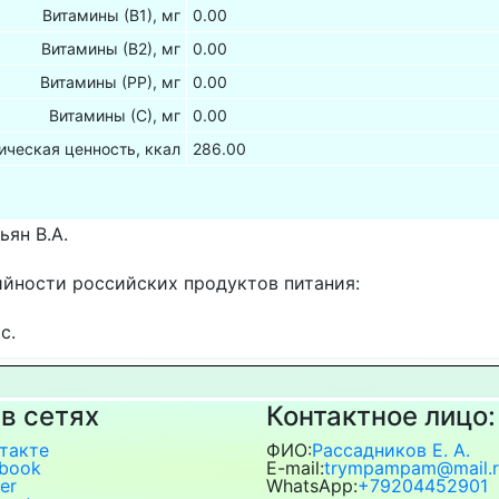
Витамины (В1), мг
0.00
Витамины (В2), мг
0.00
Витамины (РР), мг
0.00
Витамины (С), мг
0.00
ическая ценность, ккал
286.00
ьян В.А.
ийности российских продуктов питания:
с.
в сетях
Контактное лицо:
такте
ФИО:
Рассадников Е. А.
book
E-mail:
trympampam@mail.r
er
WhatsApp:
+79204452901