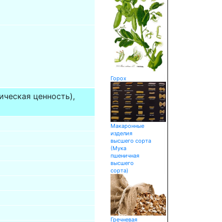
Горох
ическая ценность),
Макаронные
изделия
высшего сорта
(Мука
пшеничная
высшего
сорта)
Гречневая