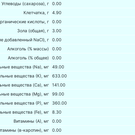
Углеводы (сахароза), г
0.00
Клетчатка, г
4.90
рганические кислоты, г
0.00
Зола (общая), г
3.00
ле добавленный NaCl), г
0.00
Алкоголь (% массы)
0.00
Алкоголь (% общее)
0.00
ные вещества (Na), мг
49.00
льные вещества (К), мг
633.00
ьные вещества (Са), мг
141.00
ные вещества (Mg), мг
99.00
льные вещества (Р), мг
360.00
ьные вещества (Fe), мг
8.30
Витамины (А), мг
0.00
итамины (в-каротин), мг
0.00