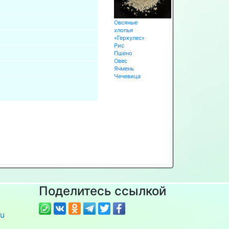
Овсяные
хлопья
«Геркулес»
Рис
Пшено
Овес
Ячмень
Чечевица
Поделитесь ссылкой
u