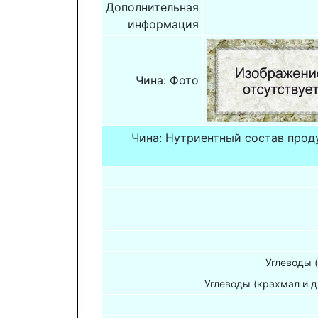
Дополнительная
информация
Чина: Фото
Чина: Нутриентный состав прод
Углеводы 
Углеводы (крахмал и д