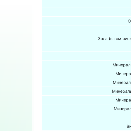
О
Зола (в том чис
Минераль
Минера
Минерал
Минераль
Минера
Минерал
В