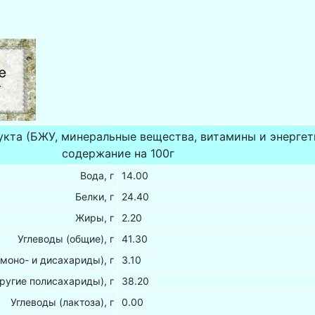
укта (БЖУ, минеральные вещества, витамины и энергет
содержание на 100г
Вода, г
14.00
Белки, г
24.40
Жиры, г
2.20
Углеводы (общие), г
41.30
(моно- и дисахариды), г
3.10
ругие полисахариды), г
38.20
Углеводы (лактоза), г
0.00