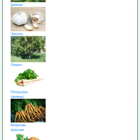
Шпинат
Чеснок
Лимон
Петрушка
(зелень)
Морковь
красная