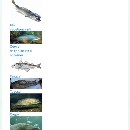
Хек
серебристый
Семга
потрошеная с
головой
Пикша
Треска
Судак