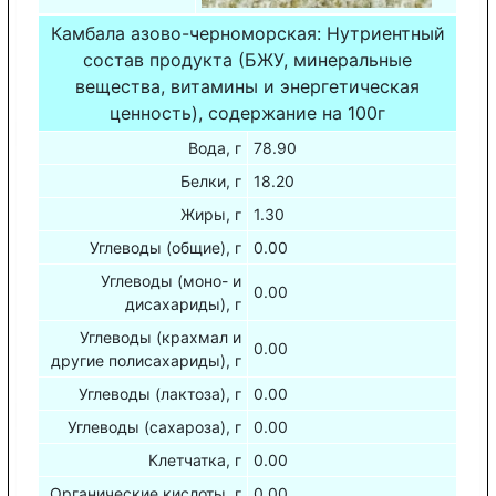
Камбала азово-черноморская: Нутриентный
состав продукта (БЖУ, минеральные
вещества, витамины и энергетическая
ценность), содержание на 100г
Вода, г
78.90
Белки, г
18.20
Жиры, г
1.30
Углеводы (общие), г
0.00
Углеводы (моно- и
0.00
дисахариды), г
Углеводы (крахмал и
0.00
другие полисахариды), г
Углеводы (лактоза), г
0.00
Углеводы (сахароза), г
0.00
Клетчатка, г
0.00
Органические кислоты, г
0.00