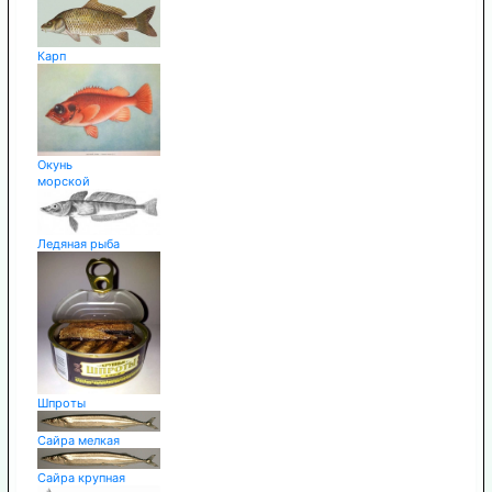
Карп
Окунь
морской
Ледяная рыба
Шпроты
Сайра мелкая
Сайра крупная