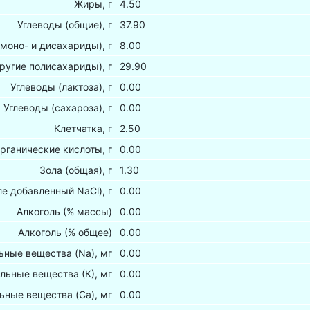
Жиры, г
4.50
Углеводы (общие), г
37.90
(моно- и дисахариды), г
8.00
ругие полисахариды), г
29.90
Углеводы (лактоза), г
0.00
Углеводы (сахароза), г
0.00
Клетчатка, г
2.50
рганические кислоты, г
0.00
Зола (общая), г
1.30
ле добавленный NaCl), г
0.00
Алкоголь (% массы)
0.00
Алкоголь (% общее)
0.00
ные вещества (Na), мг
0.00
льные вещества (К), мг
0.00
ьные вещества (Са), мг
0.00