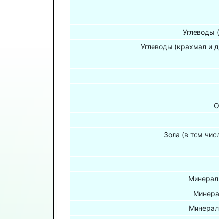
Углеводы 
Углеводы (крахмал и д
О
Зола (в том чис
Минераль
Минера
Минерал