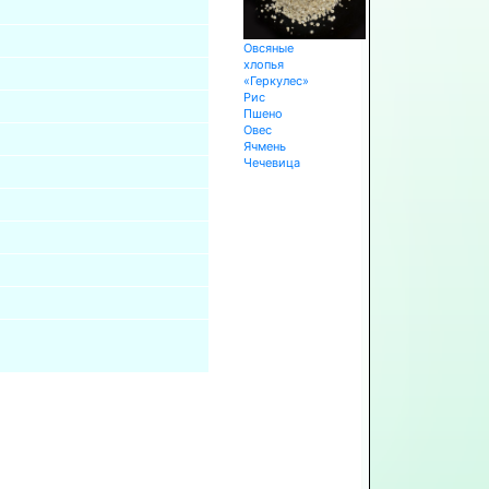
Овсяные
хлопья
«Геркулес»
Рис
Пшено
Овес
Ячмень
Чечевица