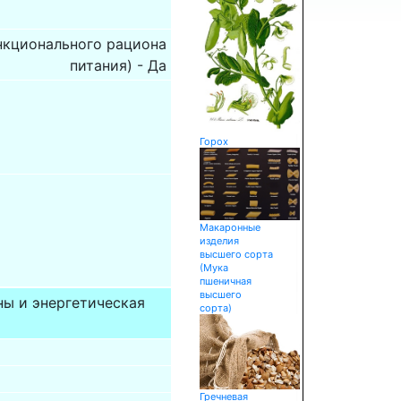
ункционального рациона
питания) - Да
Горох
Макаронные
изделия
высшего сорта
(Мука
пшеничная
высшего
ны и энергетическая
сорта)
Гречневая