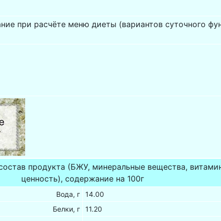
ание при расчёте меню диеты (вариантов суточного ф
состав продукта (БЖУ, минеральные вещества, витами
ценность), содержание на 100г
Вода, г
14.00
Белки, г
11.20