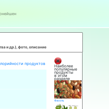
онейшен
 и др.), фото, описание
алорийности продуктов
Наиболее
популярные
продукты
в этом
разделе
Фасоль