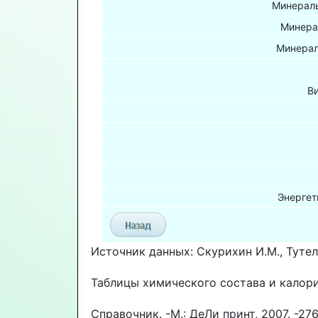
Минераль
Минера
Минерал
В
Энергет
Источник данных: Скурихин И.М., Тутел
Таблицы химического состава и калор
Справочник. -М.: ДеЛи принт, 2007. -276