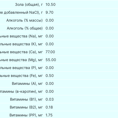
Зола (общая), г
10.50
ле добавленный NaCl), г
9.70
Алкоголь (% массы)
0.00
Алкоголь (% общее)
0.00
ные вещества (Na), мг
0.00
льные вещества (К), мг
0.00
ьные вещества (Са), мг
77.00
ные вещества (Mg), мг
55.00
льные вещества (Р), мг
0.00
ьные вещества (Fe), мг
0.50
Витамины (А), мг
0.00
итамины (в-каротин), мг
0.00
Витамины (В1), мг
0.03
Витамины (В2), мг
0.18
Витамины (РР), мг
1.75