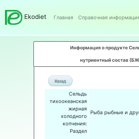
Ekodiet
Главная
Справочная информаци
Информация о продукте Сель
нутриентный состав (БЖ
Сельдь
тихоокеанская
жирная
Рыба рыбные и дру
холодного
копчения:
Раздел