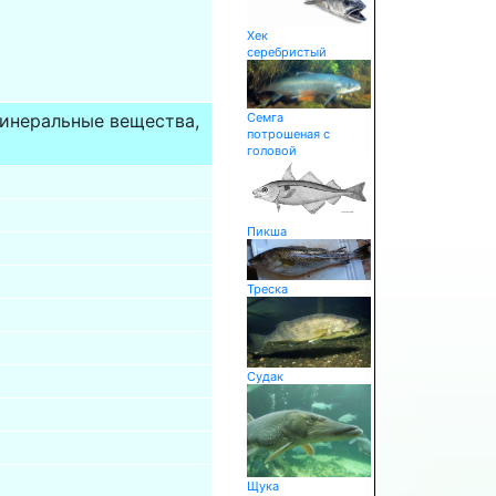
Хек
серебристый
Семга
минеральные вещества,
потрошеная с
головой
Пикша
Треска
Судак
Щука