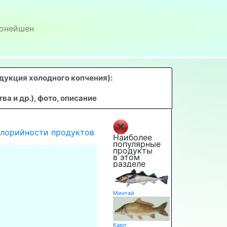
онейшен
дукция холодного копчения)
:
 и др.), фото, описание
алорийности продуктов
Наиболее
популярные
продукты
в этом
разделе
Минтай
Карп