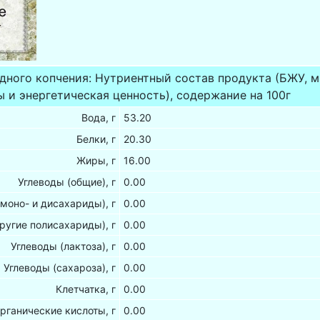
дного копчения: Нутриентный состав продукта (БЖУ, 
 и энергетическая ценность), содержание на 100г
Вода, г
53.20
Белки, г
20.30
Жиры, г
16.00
Углеводы (общие), г
0.00
(моно- и дисахариды), г
0.00
ругие полисахариды), г
0.00
Углеводы (лактоза), г
0.00
Углеводы (сахароза), г
0.00
Клетчатка, г
0.00
рганические кислоты, г
0.00