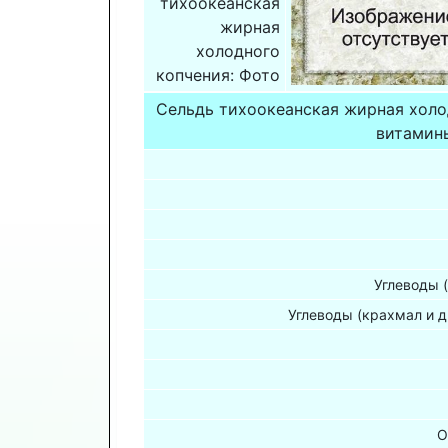
тихоокеанская
жирная
холодного
копчения: Фото
Сельдь тихоокеанская жирная холо
витамины
Углеводы 
Углеводы (крахмал и д
О