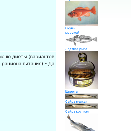
Окунь
морской
Ледяная рыба
меню диеты (вариантов
 рациона питания) - Да
Шпроты
Сайра мелкая
Сайра крупная