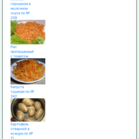
горошком в
молочном
соусе по №
339
Рис
припущенный
с томатом
Капуста
тушеная по №
342
Картофель
отварной в
кожуре по №
71