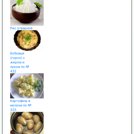
Рис отварной
Бобовые
(горох) с
жиром и
луком по №
432
Картофель в
молоке по №
325