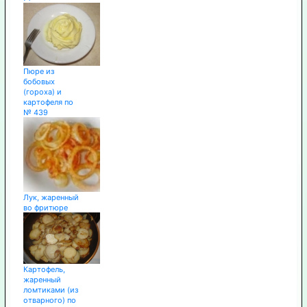
Пюре из
бобовых
(гороха) и
картофеля по
№ 439
Лук, жаренный
во фритюре
Картофель,
жаренный
ломтиками (из
отварного) по