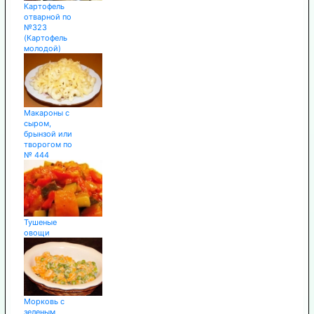
Картофель
отварной по
№323
(Картофель
молодой)
Макароны с
сыром,
брынзой или
творогом по
№ 444
Тушеные
овощи
Морковь с
зеленым