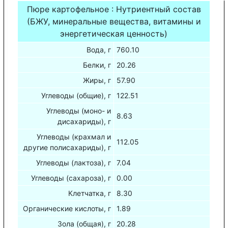
Пюре картофельное : Нутриентный состав
(БЖУ, минеральные вещества, витамины и
энергетическая ценность)
Вода, г
760.10
Белки, г
20.26
Жиры, г
57.90
Углеводы (общие), г
122.51
Углеводы (моно- и
8.63
дисахариды), г
Углеводы (крахмал и
112.05
другие полисахариды), г
Углеводы (лактоза), г
7.04
Углеводы (сахароза), г
0.00
Клетчатка, г
8.30
Органические кислоты, г
1.89
Зола (общая), г
20.28