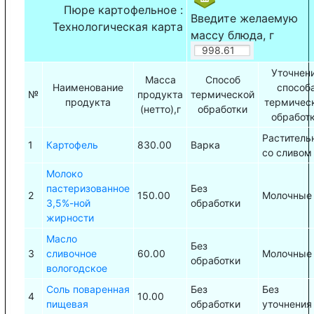
Пюре картофельное :
Введите желаемую
Технологическая карта
массу блюда, г
Уточнен
Масса
Способ
Наименование
способ
№
продукта
термической
продукта
термичес
(нетто),г
обработки
обработ
Раститель
1
Картофель
830.00
Варка
со сливом
Молоко
пастеризованное
Без
2
150.00
Молочные
3,5%-ной
обработки
жирности
Масло
Без
3
сливочное
60.00
Молочные
обработки
вологодское
Соль поваренная
Без
Без
4
10.00
пищевая
обработки
уточнения