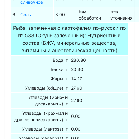
сливочное
Без
Без
6
Соль
3.00
обработки
уточнения
Рыба, запеченная с картофелем по-русски по
№ 533 (Окунь запеченный): Нутриентный
состав (БЖУ, минеральные вещества,
витамины и энергетическая ценность)
Вода, г
230.80
Белки, г
20.30
Жиры, г
14.20
Углеводы (общие), г
27.60
Углеводы (моно- и
27.60
дисахариды), г
Углеводы (крахмал и
0.00
другие полисахариды), г
Углеводы (лактоза), г
0.00
Углеводы (сахароза), г
0.00