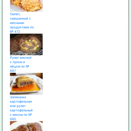
Омлет,
смешанный с
мясными
продуктами по
№ 472
Рулет мясной
с луком и
яйцом по №
667
Запеканка
картофельная
или рулет
картофельный
с мясом по №
680