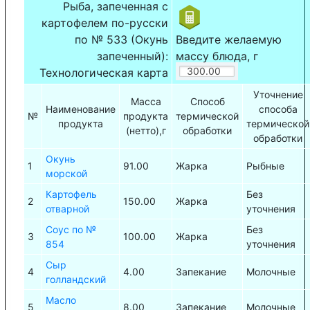
Рыба, запеченная с
картофелем по-русски
по № 533 (Окунь
Введите желаемую
запеченный):
массу блюда, г
Технологическая карта
Уточнение
Масса
Способ
Наименование
способа
№
продукта
термической
продукта
термической
(нетто),г
обработки
обработки
Окунь
1
91.00
Жарка
Рыбные
морской
Картофель
Без
2
150.00
Жарка
отварной
уточнения
Соус по №
Без
3
100.00
Жарка
854
уточнения
Сыр
4
4.00
Запекание
Молочные
голландский
Масло
5
8.00
Запекание
Молочные