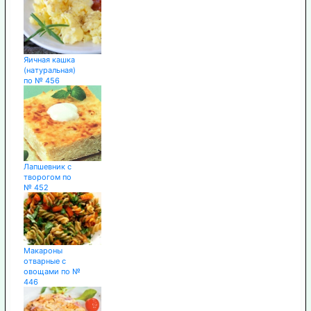
Яичная кашка
(натуральная)
по № 456
Лапшевник с
творогом по
№ 452
Макароны
отварные с
овощами по №
446