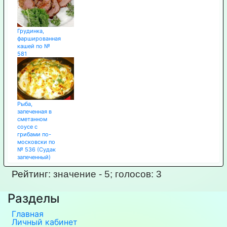
Грудинка,
фаршированная
кашей по №
581
Рыба,
запеченная в
сметанном
соусе с
грибами по-
московски по
№ 536 (Судак
запеченный)
Рейтинг:
значение -
5
; голосов:
3
Разделы
Главная
Личный кабинет