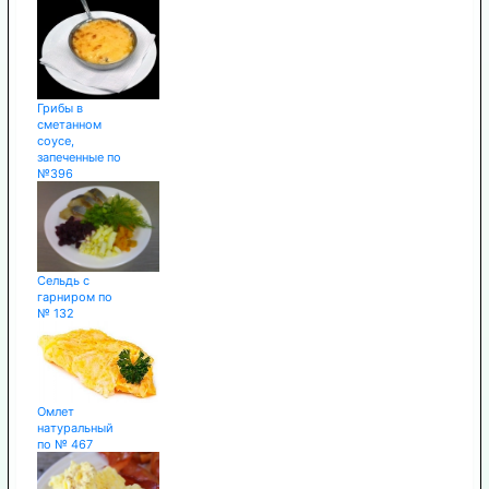
Грибы в
сметанном
соусе,
запеченные по
№396
Сельдь с
гарниром по
№ 132
Омлет
натуральный
по № 467