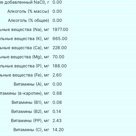
ле добавленный NaCl), г
0.00
Алкоголь (% массы)
0.00
Алкоголь (% общее)
0.00
ные вещества (Na), мг
1977.00
льные вещества (К), мг
665.00
ьные вещества (Са), мг
228.00
ные вещества (Mg), мг
70.00
льные вещества (Р), мг
188.00
ьные вещества (Fe), мг
2.60
Витамины (А), мг
0.00
итамины (в-каротин), мг
0.68
Витамины (В1), мг
0.08
Витамины (В2), мг
0.14
Витамины (РР), мг
2.43
Витамины (С), мг
14.20