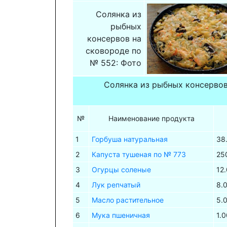
Солянка из
рыбных
консервов на
сковороде по
№ 552: Фото
Солянка из рыбных консервов
№
Наименование продукта
1
Горбуша натуральная
38
2
Капуста тушеная по № 773
25
3
Огурцы соленые
12
4
Лук репчатый
8.
5
Масло растительное
5.
6
Мука пшеничная
1.0