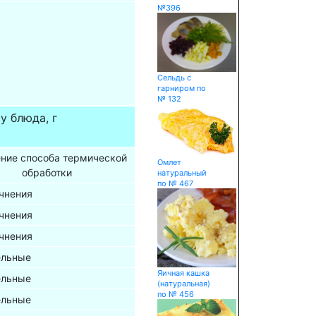
№396
Сельдь с
гарниром по
№ 132
у блюда, г
ение способа термической
Омлет
обработки
натуральный
по № 467
очнения
очнения
очнения
ельные
Яичная кашка
ельные
(натуральная)
по № 456
ельные