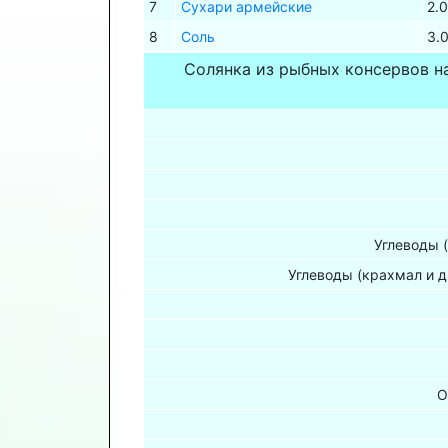
7
Сухари армейские
2.
8
Соль
3.
Солянка из рыбных консервов н
Углеводы 
Углеводы (крахмал и д
О