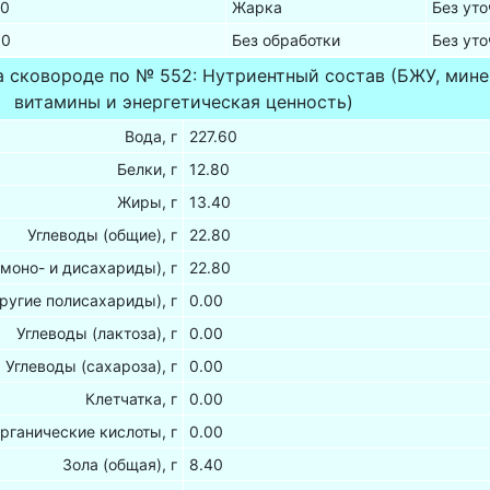
00
Жарка
Без ут
00
Без обработки
Без ут
а сковороде по № 552: Нутриентный состав (БЖУ, мин
витамины и энергетическая ценность)
Вода, г
227.60
Белки, г
12.80
Жиры, г
13.40
Углеводы (общие), г
22.80
(моно- и дисахариды), г
22.80
ругие полисахариды), г
0.00
Углеводы (лактоза), г
0.00
Углеводы (сахароза), г
0.00
Клетчатка, г
0.00
рганические кислоты, г
0.00
Зола (общая), г
8.40