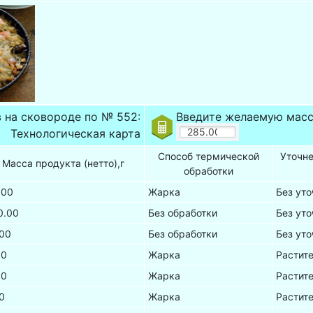
 на сковороде по № 552:
Введите желаемую масс
Технологическая карта
Способ термической
Уточн
Масса продукта (нетто),г
обработки
.00
Жарка
Без ут
0.00
Без обработки
Без ут
.00
Без обработки
Без ут
00
Жарка
Растит
00
Жарка
Растит
0
Жарка
Растит