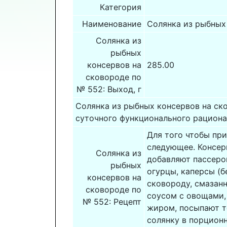
Категория
Наименование
Солянка из рыбных
Солянка из
рыбных
консервов на
285.00
сковороде по
№ 552: Выход, г
Солянка из рыбных консервов на ск
суточного функционального рациона 
Для того чтобы пр
следующее. Консер
Солянка из
добавляют пассеро
рыбных
огурцы, каперсы (б
консервов на
сковороду, смазанн
сковороде по
соусом с овощами,
№ 552: Рецепт
жиром, посыпают т
солянку в порцион