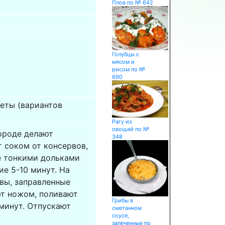
Плов по № 642
Голубцы с
мясом и
рисом по №
690
еты (вариантов
Рагу из
овощей по №
ороде делают
348
 соком от консервов,
е тонкими дольками
ие 5-10 минут. На
вы, заправленные
ют ножом, поливают
Грибы в
минут. Отпускают
сметанном
соусе,
запеченные по