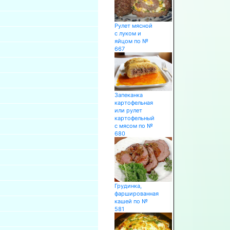
Рулет мясной
с луком и
яйцом по №
667
Запеканка
картофельная
или рулет
картофельный
с мясом по №
680
Грудинка,
фаршированная
кашей по №
581