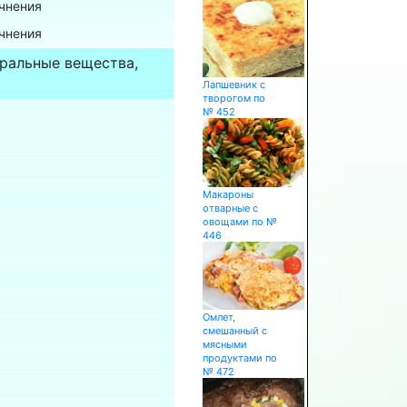
очнения
очнения
еральные вещества,
Лапшевник с
творогом по
№ 452
Макароны
отварные с
овощами по №
446
Омлет,
смешанный с
мясными
продуктами по
№ 472