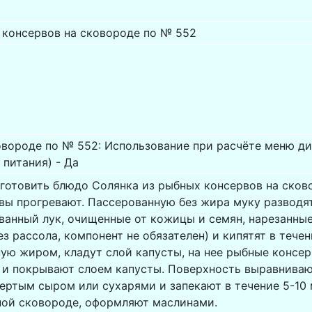
 консервов на сковороде по № 552
овороде по № 552: Использование при расчёте меню ди
питания) - Да
иготовить блюдо Солянка из рыбных консервов на сков
вы прогревают. Пассерованную без жира муку разводят
ванный лук, очищенные от кожицы и семян, нарезанны
ез рассола, компонент не обязателен) и кипятят в течен
ую жиром, кладут слой капусты, на нее рыбные консер
 и покрывают слоем капусты. Поверхность выравнива
ертым сыром или сухарями и запекают в течение 5-10 
ной сковороде, оформляют маслинами.