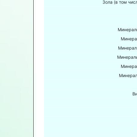
Зола (в том чис
Минераль
Минера
Минерал
Минераль
Минера
Минерал
В