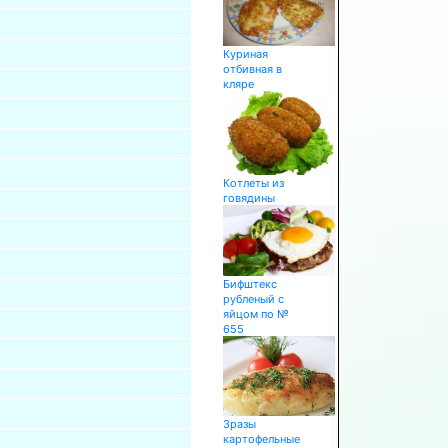
Куриная
отбивная в
кляре
Котлеты из
говядины
Бифштекс
рубленый с
яйцом по №
655
Зразы
картофельные