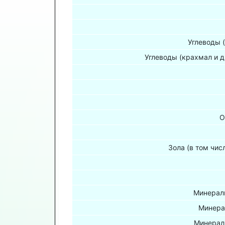
Углеводы 
Углеводы (крахмал и д
О
Зола (в том чис
Минераль
Минера
Минерал