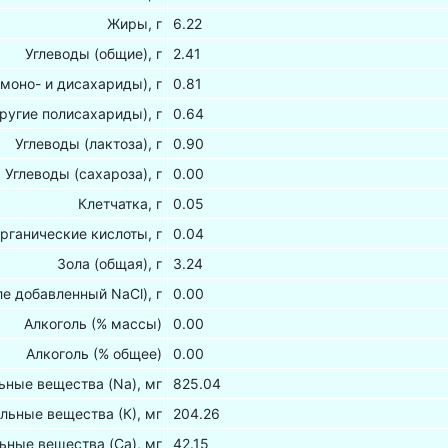
Жиры, г
6.22
Углеводы (общие), г
2.41
(моно- и дисахариды), г
0.81
ругие полисахариды), г
0.64
Углеводы (лактоза), г
0.90
Углеводы (сахароза), г
0.00
Клетчатка, г
0.05
рганические кислоты, г
0.04
Зола (общая), г
3.24
ле добавленный NaCl), г
0.00
Алкоголь (% массы)
0.00
Алкоголь (% общее)
0.00
ные вещества (Na), мг
825.04
льные вещества (К), мг
204.26
ьные вещества (Са), мг
42.15