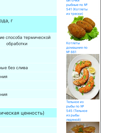
биточки
рыбные по №
541 (Котлеты
из трески)
да, г
ие способа термической
Котлеты
обработки
домашние по
№ 661
ные без слива
ения
ения
Тельное из
рыбы по №
545 (Тельное
ическая ценность)
из рыбы
ледяной)