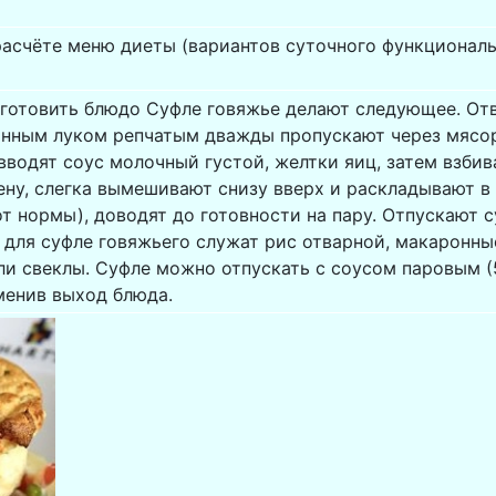
расчёте меню диеты (вариантов суточного функциональ
иготовить блюдо Суфле говяжье делают следующее. От
анным луком репчатым дважды пропускают через мясор
вводят соус молочный густой, желтки яиц, затем взбив
пену, слегка вымешивают снизу вверх и раскладывают 
т нормы), доводят до готовности на пару. Отпускают с
 для суфле говяжьего служат рис отварной, макаронны
ли свеклы. Суфле можно отпускать с соусом паровым (
менив выход блюда.