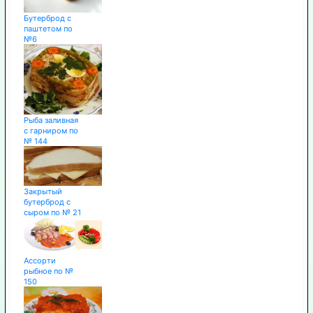
Бутерброд с
паштетом по
№6
Рыба заливная
с гарниром по
№ 144
Закрытый
бутерброд с
сыром по № 21
Ассорти
рыбное по №
150