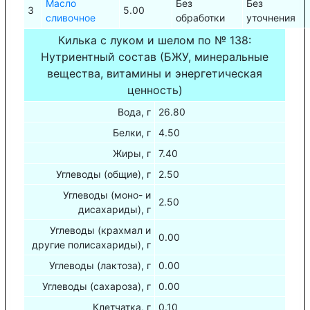
Масло
Без
Без
3
5.00
сливочное
обработки
уточнения
Килька с луком и шелом по № 138:
Нутриентный состав (БЖУ, минеральные
вещества, витамины и энергетическая
ценность)
Вода, г
26.80
Белки, г
4.50
Жиры, г
7.40
Углеводы (общие), г
2.50
Углеводы (моно- и
2.50
дисахариды), г
Углеводы (крахмал и
0.00
другие полисахариды), г
Углеводы (лактоза), г
0.00
Углеводы (сахароза), г
0.00
Клетчатка, г
0.10