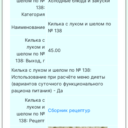
шелом по №
Холодные блюда и закуски
138:
Категория
Килька с луком и шелом по
Наименование
№ 138
Килька с
луком и
45.00
шелом по №
138: Выход, г
Килька с луком и шелом по № 138:
Использование при расчёте меню диеты
(вариантов суточного функционального
рациона питания) - Да
Килька с
луком и
Сборник рецептур
шелом по №
138: Рецепт