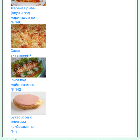
Жареная рыба
(окунь) под
маринадом по
№ 146
Салат
витаминный
Рыба под
майонезом по
№ 142
Бутерброд с
мясными
колбасами по
№ 8