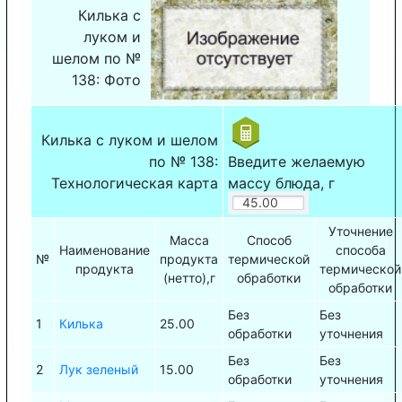
Килька с
луком и
шелом по №
138: Фото
Килька с луком и шелом
по № 138:
Введите желаемую
Технологическая карта
массу блюда, г
Уточнение
Масса
Способ
Наименование
способа
№
продукта
термической
продукта
термической
(нетто),г
обработки
обработки
Без
Без
1
Килька
25.00
обработки
уточнения
Без
Без
2
Лук зеленый
15.00
обработки
уточнения