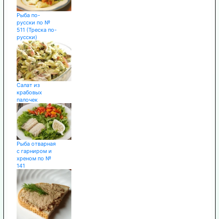
Рыба по-
русски по №
511 (Треска по-
русски)
Салат из
крабовых
палочек
Рыба отварная
с гарниром и
хреном по №
141