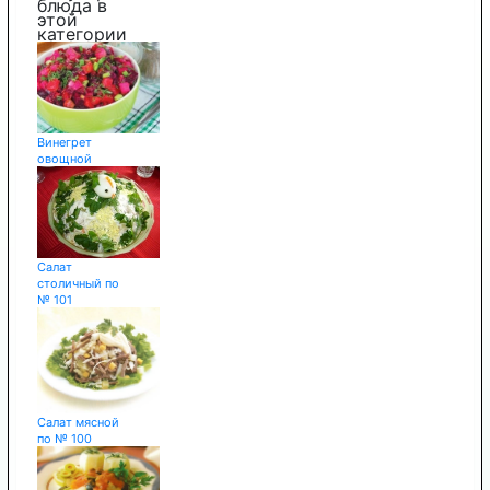
блюда в
этой
категории
Винегрет
овощной
Салат
столичный по
№ 101
Салат мясной
по № 100