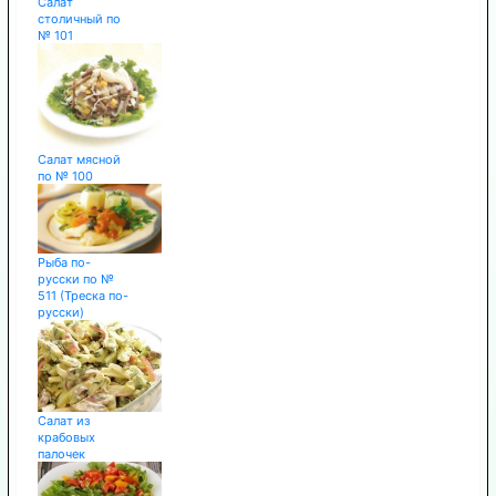
Салат
столичный по
№ 101
Салат мясной
по № 100
Рыба по-
русски по №
511 (Треска по-
русски)
Салат из
крабовых
палочек