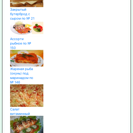
Закрытый
бутерброд с
сыром по № 21
Ассорти
рыбное по №
150
Жареная рыба
(окунь) под
маринадом по
№ 146
Салат
витаминный