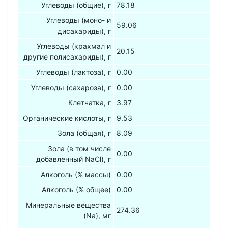
Углеводы (общие), г
78.18
Углеводы (моно- и
59.06
дисахариды), г
Углеводы (крахмал и
20.15
другие полисахариды), г
Углеводы (лактоза), г
0.00
Углеводы (сахароза), г
0.00
Клетчатка, г
3.97
Органические кислоты, г
9.53
Зола (общая), г
8.09
Зола (в том числе
0.00
добавленный NaCl), г
Алкоголь (% массы)
0.00
Алкоголь (% общее)
0.00
Минеральные вещества
274.36
(Na), мг