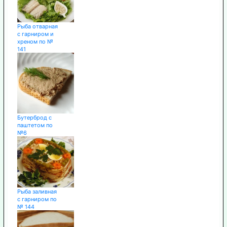
Рыба отварная
с гарниром и
хреном по №
141
Бутерброд с
паштетом по
№6
Рыба заливная
с гарниром по
№ 144