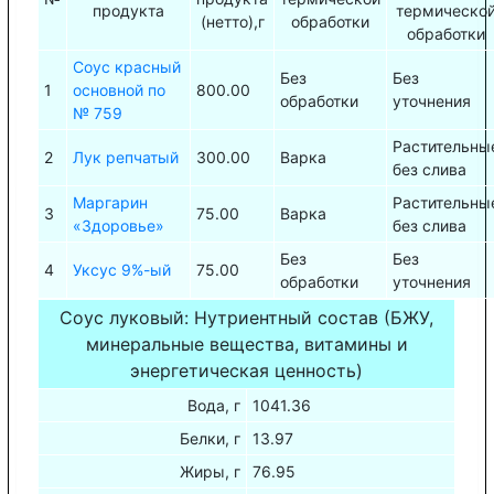
продукта
термическо
(нетто),г
обработки
обработки
Соус красный
Без
Без
1
основной по
800.00
обработки
уточнения
№ 759
Растительны
2
Лук репчатый
300.00
Варка
без слива
Маргарин
Растительны
3
75.00
Варка
«Здоровье»
без слива
Без
Без
4
Уксус 9%-ый
75.00
обработки
уточнения
Соус луковый: Нутриентный состав (БЖУ,
минеральные вещества, витамины и
энергетическая ценность)
Вода, г
1041.36
Белки, г
13.97
Жиры, г
76.95