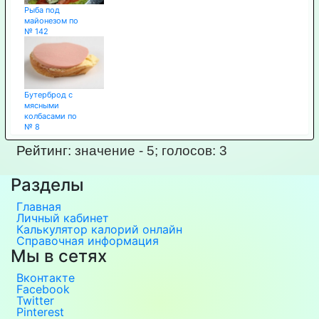
Рыба под
майонезом по
№ 142
Бутерброд с
мясными
колбасами по
№ 8
Рейтинг:
значение -
5
; голосов:
3
Разделы
Главная
Личный кабинет
Калькулятор калорий онлайн
Справочная информация
Мы в сетях
Вконтакте
Facebook
Twitter
Pinterest