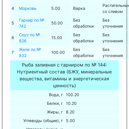
Растительны
4
Морковь
5.00
Варка
со сливом
Гарнир по №
Без
Без
5
50.00
742
обработки
уточнения
Соус по №
Без
Без
6
15.00
826
обработки
уточнения
Желе по №
Без
Без
7
100.00
832
обработки
уточнения
Рыба заливная с гарниром по № 144:
Нутриентный состав (БЖУ, минеральные
вещества, витамины и энергетическая
ценность)
Вода, г
100.20
Белки, г
10.20
Жиры, г
8.20
Углеводы (общие), г
5.00