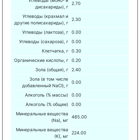
Углеводы (моно- и
2.70
дисахариды), г
Углеводы (крахмал и
2.30
другие полисахариды), г
Углеводы (лактоза), г
0.00
Углеводы (сахароза), г
0.00
Клетчатка, г
0.30
Органические кислоты, г
0.20
Зола (общая), г
2.40
Зола (в том числе
0.00
добавленный NaCl), г
Алкоголь (% массы)
0.00
Алкоголь (% общее)
0.00
Минеральные вещества
485.00
(Na), мг
Минеральные вещества
224.00
(К), мг