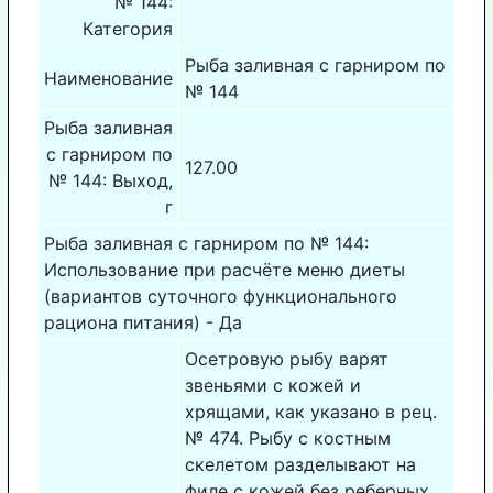
№ 144:
Категория
Рыба заливная с гарниром по
Наименование
№ 144
Рыба заливная
с гарниром по
127.00
№ 144: Выход,
г
Рыба заливная с гарниром по № 144:
Использование при расчёте меню диеты
(вариантов суточного функционального
рациона питания) - Да
Осетровую рыбу варят
звеньями с кожей и
хрящами, как указано в рец.
№ 474. Рыбу с костным
скелетом разделывают на
филе с кожей без реберных