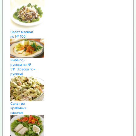
Салат мясной
по № 100
Рыба по-
русски по №
511 (Треска по-
русски)
Салат из
крабовых
палочек