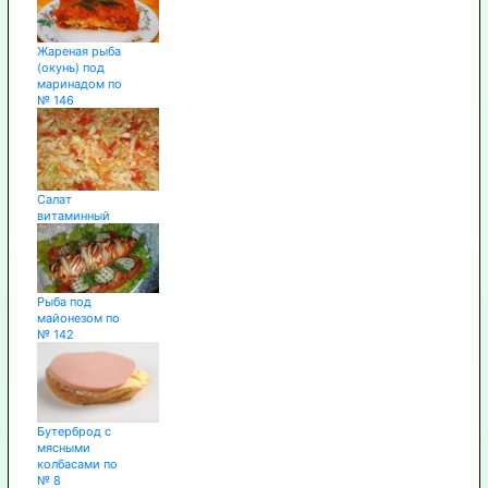
Жареная рыба
(окунь) под
маринадом по
№ 146
Салат
витаминный
Рыба под
майонезом по
№ 142
Бутерброд с
мясными
колбасами по
№ 8