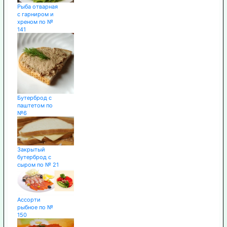
Рыба отварная
с гарниром и
хреном по №
141
Бутерброд с
паштетом по
№6
Закрытый
бутерброд с
сыром по № 21
Ассорти
рыбное по №
150