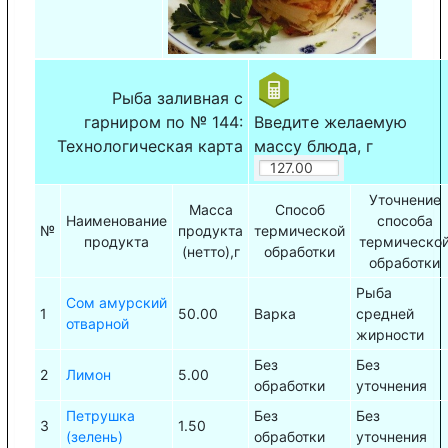
Рыба заливная с
гарниром по № 144:
Введите желаемую
Технологическая карта
массу блюда, г
Уточнение
Масса
Способ
Наименование
способа
№
продукта
термической
продукта
термическо
(нетто),г
обработки
обработки
Рыба
Сом амурский
1
50.00
Варка
средней
отварной
жирности
Без
Без
2
Лимон
5.00
обработки
уточнения
Петрушка
Без
Без
3
1.50
(зелень)
обработки
уточнения